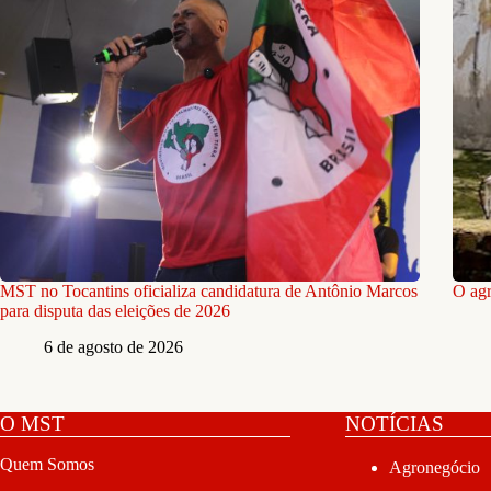
MST no Tocantins oficializa candidatura de Antônio Marcos
O agr
para disputa das eleições de 2026
6 de agosto de 2026
O MST
NOTÍCIAS
Quem Somos
Agronegócio