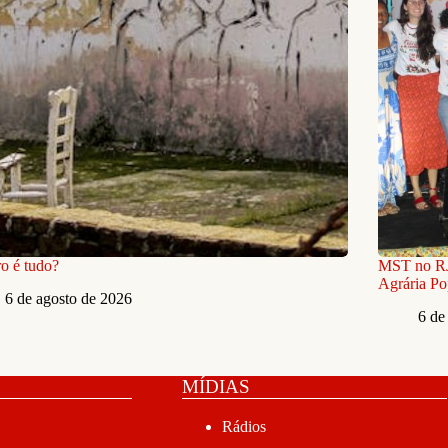
o é tudo?
MST no RJ 
Agrária Po
6 de agosto de 2026
6 de
MÍDIAS
Rádios