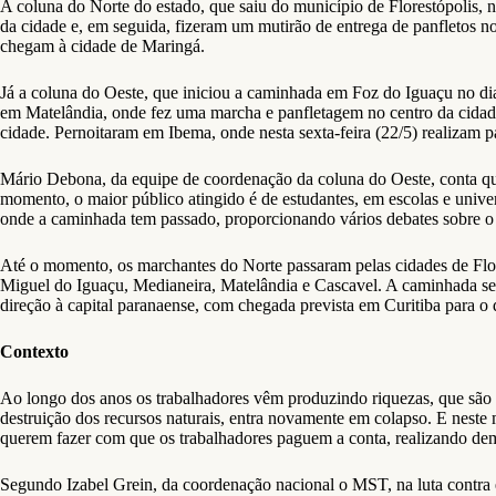
A coluna do Norte do estado, que saiu do município de Florestópolis,
da cidade e, em seguida, fizeram um mutirão de entrega de panfletos 
chegam à cidade de Maringá.
Já a coluna do Oeste, que iniciou a caminhada em Foz do Iguaçu no dia 
em Matelândia, onde fez uma marcha e panfletagem no centro da cidade
cidade. Pernoitaram em Ibema, onde nesta sexta-feira (22/5) realizam
Mário Debona, da equipe de coordenação da coluna do Oeste, conta que 
momento, o maior público atingido é de estudantes, em escolas e unive
onde a caminhada tem passado, proporcionando vários debates sobre o 
Até o momento, os marchantes do Norte passaram pelas cidades de Flor
Miguel do Iguaçu, Medianeira, Matelândia e Cascavel. A caminhada s
direção à capital paranaense, com chegada prevista em Curitiba para o 
Contexto
Ao longo dos anos os trabalhadores vêm produzindo riquezas, que são ap
destruição dos recursos naturais, entra novamente em colapso. E neste
querem fazer com que os trabalhadores paguem a conta, realizando demiss
Segundo Izabel Grein, da coordenação nacional o MST, na luta contra