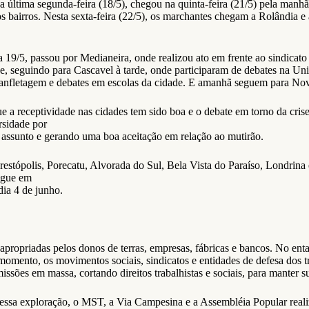
 na última segunda-feira (18/5), chegou na quinta-feira (21/5) pela m
nos bairros. Nesta sexta-feira (22/5), os marchantes chegam a Rolândi
19/5, passou por Medianeira, onde realizou ato em frente ao sindicato 
, seguindo para Cascavel à tarde, onde participaram de debates na Uni
 panfletagem e debates em escolas da cidade. E amanhã seguem para No
a receptividade nas cidades tem sido boa e o debate em torno da crise 
rsidade por
assunto e gerando uma boa aceitação em relação ao mutirão.
estópolis, Porecatu, Alvorada do Sul, Bela Vista do Paraíso, Londrin
egue em
dia 4 de junho.
ropriadas pelos donos de terras, empresas, fábricas e bancos. No entan
 momento, os movimentos sociais, sindicatos e entidades de defesa dos
ões em massa, cortando direitos trabalhistas e sociais, para manter sua
 essa exploração, o MST, a Via Campesina e a Assembléia Popular real