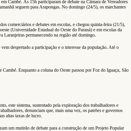
anhã em Cambé. Às 15h participaram de debate na Câmara de Vereadores
a e amanhã seguem para Arapongas. No domingo (24/5), os marchantes
dos comerciários e debates em escolas, e chegou quinta-feira (21/5),
oeste (Universidade Estadual do Oeste do Paraná) e em escolas da
va Laranjeiras permanecendo na região até domingo.
vem despertado a participação e o interesse da população. Até o
a e Cambé. Enquanto a coluna do Oeste passou por Foz do Iguaçu, São
to, este sistema, sustentado pela exploração dos trabalhadores e
 trabalhadores, denunciam que, mais uma vez, os patrões e governos
s altas taxas de lucro.
izam um mutirão de debate para a construção de um Projeto Popular