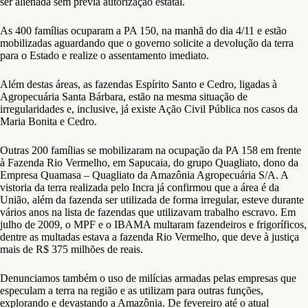
ser alienada sem prévia autorização estatal.
As 400 famílias ocuparam a PA 150, na manhã do dia 4/11 e estão
mobilizadas aguardando que o governo solicite a devolução da terra
para o Estado e realize o assentamento imediato.
Além destas áreas, as fazendas Espírito Santo e Cedro, ligadas à
Agropecuária Santa Bárbara, estão na mesma situação de
irregularidades e, inclusive, já existe Ação Civil Pública nos casos da
Maria Bonita e Cedro.
Outras 200 famílias se mobilizaram na ocupação da PA 158 em frente
à Fazenda Rio Vermelho, em Sapucaia, do grupo Quagliato, dono da
Empresa Quamasa – Quagliato da Amazônia Agropecuária S/A. A
vistoria da terra realizada pelo Incra já confirmou que a área é da
União, além da fazenda ser utilizada de forma irregular, esteve durante
vários anos na lista de fazendas que utilizavam trabalho escravo. Em
julho de 2009, o MPF e o IBAMA multaram fazendeiros e frigoríficos,
dentre as multadas estava a fazenda Rio Vermelho, que deve à justiça
mais de R$ 375 milhões de reais.
Denunciamos também o uso de milícias armadas pelas empresas que
especulam a terra na região e as utilizam para outras funções,
explorando e devastando a Amazônia. De fevereiro até o atual