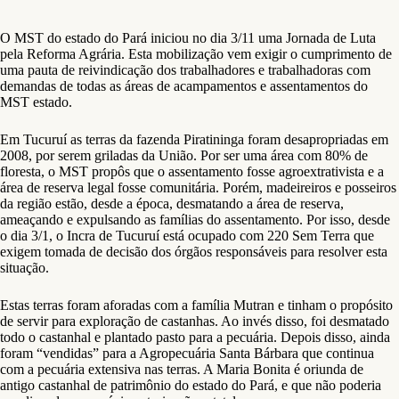
O MST do estado do Pará iniciou no dia 3/11 uma Jornada de Luta
pela Reforma Agrária. Esta mobilização vem exigir o cumprimento de
uma pauta de reivindicação dos trabalhadores e trabalhadoras com
demandas de todas as áreas de acampamentos e assentamentos do
MST estado.
Em Tucuruí as terras da fazenda Piratininga foram desapropriadas em
2008, por serem griladas da União. Por ser uma área com 80% de
floresta, o MST propôs que o assentamento fosse agroextrativista e a
área de reserva legal fosse comunitária. Porém, madeireiros e posseiros
da região estão, desde a época, desmatando a área de reserva,
ameaçando e expulsando as famílias do assentamento. Por isso, desde
o dia 3/1, o Incra de Tucuruí está ocupado com 220 Sem Terra que
exigem tomada de decisão dos órgãos responsáveis para resolver esta
situação.
Estas terras foram aforadas com a família Mutran e tinham o propósito
de servir para exploração de castanhas. Ao invés disso, foi desmatado
todo o castanhal e plantado pasto para a pecuária. Depois disso, ainda
foram “vendidas” para a Agropecuária Santa Bárbara que continua
com a pecuária extensiva nas terras. A Maria Bonita é oriunda de
antigo castanhal de patrimônio do estado do Pará, e que não poderia