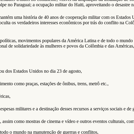
 no Paraguai; a ocupação militar do Haiti, aproveitando o desastre nat
ntém uma história de 40 anos de cooperação militar com os Estados Uni
– oculta os verdadeiros interesses econômicos por trás do conflito na Col
 políticas, movimentos populares da América Latina e de todo o mundo 
onal de solidariedade às mulheres e povos da Colômbia e das Américas, 
 ou dos Estados Unidos no dia 23 de agosto,
mento como praças, estações de ônibus, trens, metrô etc.,
ricas,
spesas militares e a destinação desses recursos a serviços sociais e de
s, assim como mostras de cinema e vídeo e outros eventos culturais, com
e todo o mundo na manutenção de guerras e conflitos,