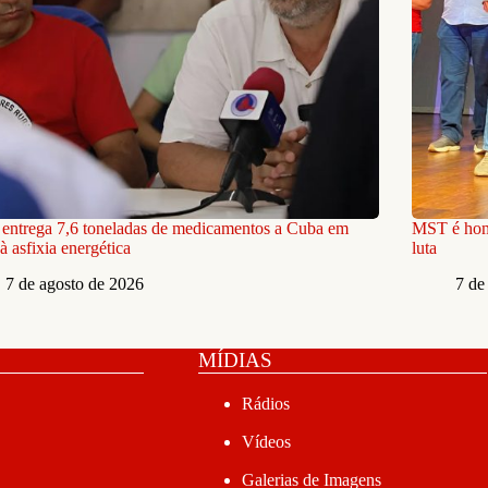
ntrega 7,6 toneladas de medicamentos a Cuba em
MST é home
à asfixia energética
luta
7 de agosto de 2026
7 de
MÍDIAS
Rádios
Vídeos
Galerias de Imagens