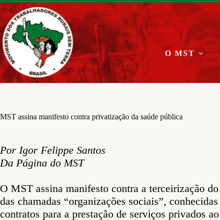
Pular
para
o
conteúdo
O MST
MST assina manifesto contra privatização da saúde pública
Por Igor Felippe Santos
Da Página do MST
O MST assina manifesto contra a terceirização do
das chamadas “organizações sociais”, conhecida
contratos para a prestação de serviços privados a