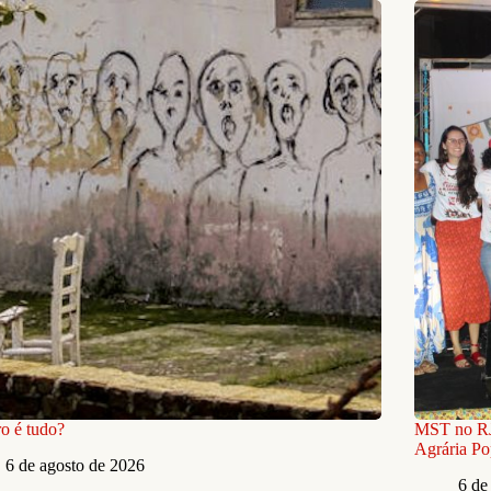
o é tudo?
MST no RJ 
Agrária Po
6 de agosto de 2026
6 de