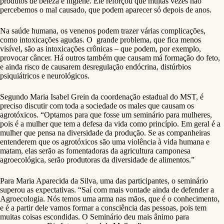
produtos de beleza e higiene. Ele reforçou que muitas vezes não
percebemos o mal causado, que podem aparecer só depois de anos.
Na saúde humana, os venenos podem trazer várias complicações,
como intoxicações agudas. O grande problema, que fica menos
visível, são as intoxicações crônicas – que podem, por exemplo,
provocar câncer. Há outros também que causam má formação do feto,
e ainda risco de causarem desregulação endócrina, distúrbios
psiquiátricos e neurológicos.
Segundo Maria Isabel Grein da coordenação estadual do MST, é
preciso discutir com toda a sociedade os males que causam os
agrotóxicos. “Optamos para que fosse um seminário para mulheres,
pois é a mulher que tem a defesa da vida como princípio. Em geral é a
mulher que pensa na diversidade da produção. Se as companheiras
entenderem que os agrotóxicos são uma violência à vida humana e
matam, elas serão as fomentadoras da agricultura camponesa
agroecológica, serão produtoras da diversidade de alimentos.”
Para Maria Aparecida da Silva, uma das participantes, o seminário
superou as expectativas. “Saí com mais vontade ainda de defender a
Agroecologia. Nós temos uma arma nas mãos, que é o conhecimento,
e é a partir dele vamos formar a consciência das pessoas, pois tem
muitas coisas escondidas. O Seminário deu mais ânimo para