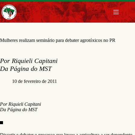
Pular
para
o
conteúdo
Mulheres realizam seminário para debater agrotóxicos no PR
Por Riquieli Capitani
Da Página do MST
10 de fevereiro de 2011
Por Riquieli Capitani
Da Página do MST
Discutir e debater o processo que levou a agricultura a ser dependente