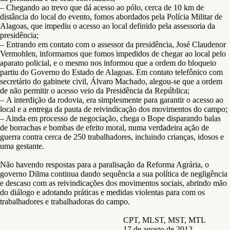
– Chegando ao trevo que dá acesso ao pólo, cerca de 10 km de
distância do local do evento, fomos abordados pela Polícia Militar de
Alagoas, que impediu o acesso ao local definido pela assessoria da
presidência;
– Entrando em contato com o assessor da presidência, José Claudenor
Vermohlen, informamos que fomos impedidos de chegar ao local pelo
aparato policial, e o mesmo nos informou que a ordem do bloqueio
partiu do Governo do Estado de Alagoas. Em contato telefônico com
secretário do gabinete civil, Álvaro Machado, alegou-se que a ordem
de não permitir o acesso veio da Presidência da República;
– A interdição da rodovia, era simplesmente para garantir o acesso ao
local e a entrega da pauta de reivindicação dos movimentos do campo;
– Ainda em processo de negociação, chega o Bope disparando balas
de borrachas e bombas de efeito moral, numa verdadeira ação de
guerra contra cerca de 250 trabalhadores, incluindo crianças, idosos e
uma gestante.
Não havendo respostas para a paralisação da Reforma Agrária, o
governo Dilma continua dando sequência a sua política de negligência
e descaso com as reivindicações dos movimentos sociais, abrindo mão
do diálogo e adotando práticas e medidas violentas para com os
trabalhadores e trabalhadoras do campo.
CPT, MLST, MST, MTL
17 de agosto de 2012