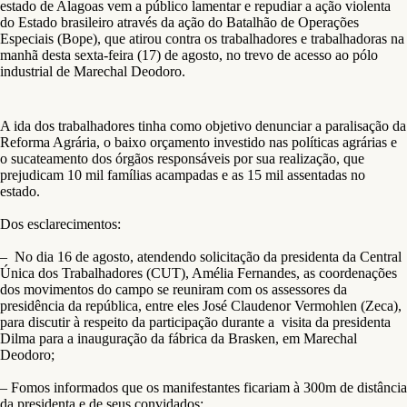
estado de Alagoas vem a público lamentar e repudiar a ação violenta
do Estado brasileiro através da ação do Batalhão de Operações
Especiais (Bope), que atirou contra os trabalhadores e trabalhadoras na
manhã desta sexta-feira (17) de agosto, no trevo de acesso ao pólo
industrial de Marechal Deodoro.
A ida dos trabalhadores tinha como objetivo denunciar a paralisação da
Reforma Agrária, o baixo orçamento investido nas políticas agrárias e
o sucateamento dos órgãos responsáveis por sua realização, que
prejudicam 10 mil famílias acampadas e as 15 mil assentadas no
estado.
Dos esclarecimentos:
– No dia 16 de agosto, atendendo solicitação da presidenta da Central
Única dos Trabalhadores (CUT), Amélia Fernandes, as coordenações
dos movimentos do campo se reuniram com os assessores da
presidência da república, entre eles José Claudenor Vermohlen (Zeca),
para discutir à respeito da participação durante a visita da presidenta
Dilma para a inauguração da fábrica da Brasken, em Marechal
Deodoro;
– Fomos informados que os manifestantes ficariam à 300m de distância
da presidenta e de seus convidados;