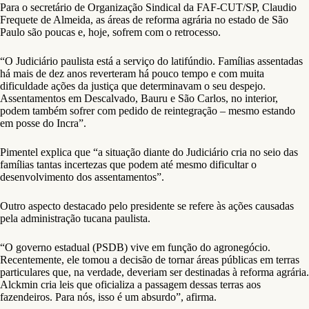
Para o secretário de Organização Sindical da FAF-CUT/SP, Claudio
Frequete de Almeida, as áreas de reforma agrária no estado de São
Paulo são poucas e, hoje, sofrem com o retrocesso.
“O Judiciário paulista está a serviço do latifúndio. Famílias assentadas
há mais de dez anos reverteram há pouco tempo e com muita
dificuldade ações da justiça que determinavam o seu despejo.
Assentamentos em Descalvado, Bauru e São Carlos, no interior,
podem também sofrer com pedido de reintegração – mesmo estando
em posse do Incra”.
Pimentel explica que “a situação diante do Judiciário cria no seio das
famílias tantas incertezas que podem até mesmo dificultar o
desenvolvimento dos assentamentos”.
Outro aspecto destacado pelo presidente se refere às ações causadas
pela administração tucana paulista.
“O governo estadual (PSDB) vive em função do agronegócio.
Recentemente, ele tomou a decisão de tornar áreas públicas em terras
particulares que, na verdade, deveriam ser destinadas à reforma agrária.
Alckmin cria leis que oficializa a passagem dessas terras aos
fazendeiros. Para nós, isso é um absurdo”, afirma.