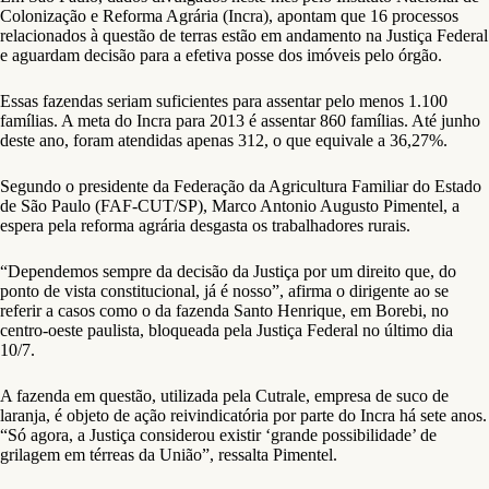
Colonização e Reforma Agrária (Incra), apontam que 16 processos
relacionados à questão de terras estão em andamento na Justiça Federal
e aguardam decisão para a efetiva posse dos imóveis pelo órgão.
Essas fazendas seriam suficientes para assentar pelo menos 1.100
famílias. A meta do Incra para 2013 é assentar 860 famílias. Até junho
deste ano, foram atendidas apenas 312, o que equivale a 36,27%.
Segundo o presidente da Federação da Agricultura Familiar do Estado
de São Paulo (FAF-CUT/SP), Marco Antonio Augusto Pimentel, a
espera pela reforma agrária desgasta os trabalhadores rurais.
“Dependemos sempre da decisão da Justiça por um direito que, do
ponto de vista constitucional, já é nosso”, afirma o dirigente ao se
referir a casos como o da fazenda Santo Henrique, em Borebi, no
centro-oeste paulista, bloqueada pela Justiça Federal no último dia
10/7.
A fazenda em questão, utilizada pela Cutrale, empresa de suco de
laranja, é objeto de ação reivindicatória por parte do Incra há sete anos.
“Só agora, a Justiça considerou existir ‘grande possibilidade’ de
grilagem em térreas da União”, ressalta Pimentel.