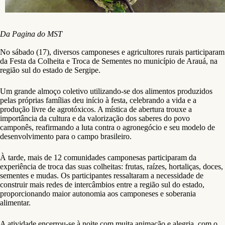
Da Pagina do MST
No sábado (17), diversos camponeses e agricultores rurais participaram
da Festa da Colheita e Troca de Sementes no município de Arauá, na
região sul do estado de Sergipe.
Um grande almoço coletivo utilizando-se dos alimentos produzidos
pelas próprias famílias deu início à festa, celebrando a vida e a
produção livre de agrotóxicos. A mística de abertura trouxe a
importância da cultura e da valorização dos saberes do povo
camponês, reafirmando a luta contra o agronegócio e seu modelo de
desenvolvimento para o campo brasileiro.
À tarde, mais de 12 comunidades camponesas participaram da
experiência de troca das suas colheitas: frutas, raízes, hortaliças, doces,
sementes e mudas. Os participantes ressaltaram a necessidade de
construir mais redes de intercâmbios entre a região sul do estado,
proporcionando maior autonomia aos camponeses e soberania
alimentar.
A atividade encerrou-se à noite com muita animação e alegria, com o