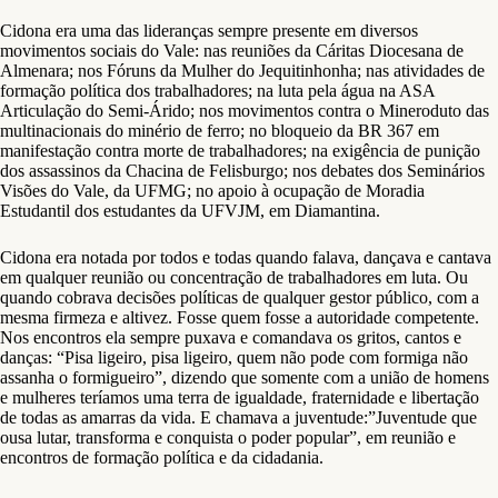
Cidona era uma das lideranças sempre presente em diversos
movimentos sociais do Vale: nas reuniões da Cáritas Diocesana de
Almenara; nos Fóruns da Mulher do Jequitinhonha; nas atividades de
formação política dos trabalhadores; na luta pela água na ASA
Articulação do Semi-Árido; nos movimentos contra o Mineroduto das
multinacionais do minério de ferro; no bloqueio da BR 367 em
manifestação contra morte de trabalhadores; na exigência de punição
dos assassinos da Chacina de Felisburgo; nos debates dos Seminários
Visões do Vale, da UFMG; no apoio à ocupação de Moradia
Estudantil dos estudantes da UFVJM, em Diamantina.
Cidona era notada por todos e todas quando falava, dançava e cantava
em qualquer reunião ou concentração de trabalhadores em luta. Ou
quando cobrava decisões políticas de qualquer gestor público, com a
mesma firmeza e altivez. Fosse quem fosse a autoridade competente.
Nos encontros ela sempre puxava e comandava os gritos, cantos e
danças: “Pisa ligeiro, pisa ligeiro, quem não pode com formiga não
assanha o formigueiro”, dizendo que somente com a união de homens
e mulheres teríamos uma terra de igualdade, fraternidade e libertação
de todas as amarras da vida. E chamava a juventude:”Juventude que
ousa lutar, transforma e conquista o poder popular”, em reunião e
encontros de formação política e da cidadania.