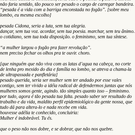
não faria sentido, tão pouco ser pesado o cargo de carregar bandeira.
“pesada é a vida com a barriga enconstada no fogão”. [sobre meu
lombo, eu mesma escolho]
pesada Cidona, seria a luta, sem tua alegria.
dançar, sem tua voz. acordar, sem tua poesia. marchar, sem teu ânimo.
o cotidiano, sem tua toda disposição. o feminismo, sem tua síntese.
“a mulher largou o fogão pra fazer revolução”.
nem preciso fechar os olhos pra te ouvir. choro.
[que ninguém que não viva com as latas d’agua na cabeça, no corte
de lenha pro mexido do dia e família no lombo, se atreva a chama-la
de ultrapassada e panfletária]
pesado querida, seria ser mulher sem ter andado por esse vales
contigo, sem ter vivido a idéia radical de defendermos juntas que nós
mulheres somos gente, agindo. tão simples quanto isso – feminismo.
por tudo, agora é tão pesada tua falta. pesado saber ser resultado do
trabalho e da vida, maldito perfil epidemiológico da gente nossa, que
tudo dá para altera-lo e nada recebe em vida.
houvesse adélia te conhecido, concluiria:
Mulher é indobrável. Tu és.
que o peso não nos dobre, e se dobrar, que não nos quebre.