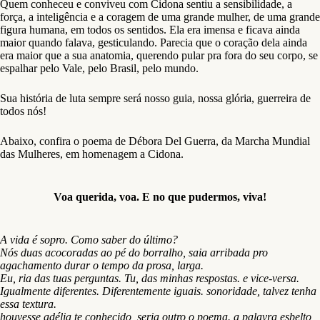
Quem conheceu e conviveu com Cidona sentiu a sensibilidade, a
força, a inteligência e a coragem de uma grande mulher, de uma grande
figura humana, em todos os sentidos. Ela era imensa e ficava ainda
maior quando falava, gesticulando. Parecia que o coração dela ainda
era maior que a sua anatomia, querendo pular pra fora do seu corpo, se
espalhar pelo Vale, pelo Brasil, pelo mundo.
Sua história de luta sempre será nosso guia, nossa glória, guerreira de
todos nós!
Abaixo, confira o poema de Débora Del Guerra, da Marcha Mundial
das Mulheres, em homenagem a Cidona.
Voa querida, voa. E no que pudermos, viva!
A vida é sopro. Como saber do último?
Nós duas acocoradas ao pé do borralho, saia arribada pro
agachamento durar o tempo da prosa, larga.
Eu, ria das tuas perguntas. Tu, das minhas respostas. e vice-versa.
Igualmente diferentes. Diferentemente iguais. sonoridade, talvez tenha
essa textura.
houvesse adélia te conhecido, seria outro o poema. a palavra esbelto