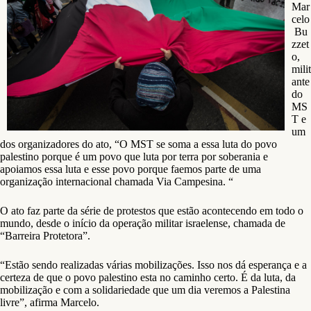
Mar
celo
Bu
zzet
o,
milit
ante
do
MS
T e
um
dos organizadores do ato, “O MST se soma a essa luta do povo
palestino porque é um povo que luta por terra por soberania e
apoiamos essa luta e esse povo porque faemos parte de uma
organização internacional chamada Via Campesina. “
O ato faz parte da série de protestos que estão acontecendo em todo o
mundo, desde o início da operação militar israelense, chamada de
“Barreira Protetora”.
“Estão sendo realizadas várias mobilizações. Isso nos dá esperança e a
certeza de que o povo palestino esta no caminho certo. É da luta, da
mobilização e com a solidariedade que um dia veremos a Palestina
livre”, afirma Marcelo.