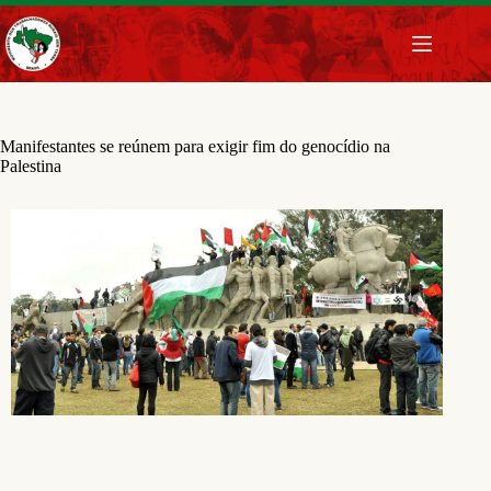
Pular
para
o
conteúdo
Manifestantes se reúnem para exigir fim do genocídio na
Palestina