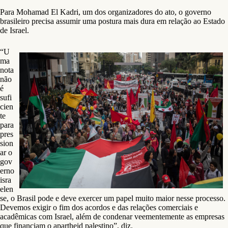
Para Mohamad El Kadri, um dos organizadores do ato, o governo
brasileiro precisa assumir uma postura mais dura em relação ao Estado
de Israel.
“U
ma
nota
não
é
sufi
cien
te
para
pres
sion
ar o
gov
erno
isra
elen
se, o Brasil pode e deve exercer um papel muito maior nesse processo.
Devemos exigir o fim dos acordos e das relações comerciais e
acadêmicas com Israel, além de condenar veementemente as empresas
que financiam o apartheid palestino”, diz.