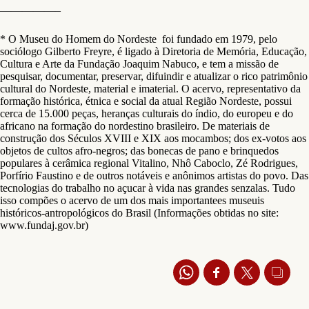
—————–
* O Museu do Homem do Nordeste foi fundado em 1979, pelo
sociólogo Gilberto Freyre, é ligado à Diretoria de Memória, Educação,
Cultura e Arte da Fundação Joaquim Nabuco, e tem a missão de
pesquisar, documentar, preservar, difuindir e atualizar o rico patrimônio
cultural do Nordeste, material e imaterial. O acervo, representativo da
formação histórica, étnica e social da atual Região Nordeste, possui
cerca de 15.000 peças, heranças culturais do índio, do europeu e do
africano na formação do nordestino brasileiro. De materiais de
construção dos Séculos XVIII e XIX aos mocambos; dos ex-votos aos
objetos de cultos afro-negros; das bonecas de pano e brinquedos
populares à cerâmica regional Vitalino, Nhô Caboclo, Zé Rodrigues,
Porfírio Faustino e de outros notáveis e anônimos artistas do povo. Das
tecnologias do trabalho no açucar à vida nas grandes senzalas. Tudo
isso compões o acervo de um dos mais importantees museuis
históricos-antropológicos do Brasil (Informações obtidas no site:
www.fundaj.gov.br)