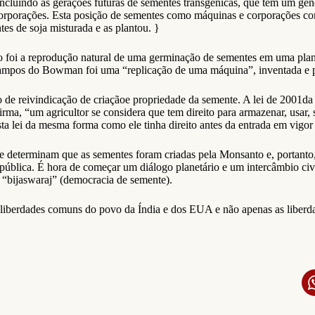
cluindo as gerações futuras de sementes transgênicas, que têm um gene 
corporações. Esta posição de sementes como máquinas e corporações 
 de soja misturada e as plantou. }
o foi a reprodução natural de uma germinação de sementes em uma pla
 campos do Bowman foi uma “replicação de uma máquina”, inventada e 
e reivindicação de criaçãoe propriedade da semente. A lei de 2001da Í
firma, “um agricultor se considera que tem direito para armazenar, usar,
ta lei da mesma forma como ele tinha direito antes da entrada em vigor 
que determinam que as sementes foram criadas pela Monsanto e, portant
ública. É hora de começar um diálogo planetário e um intercâmbio civi
 “bijaswaraj” (democracia de semente).
liberdades comuns do povo da Índia e dos EUA e não apenas as liberda