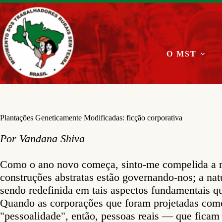
Pular
para
o
conteúdo
O MST
Plantações Geneticamente Modificadas: ficção corporativa
Por Vandana Shiva
Como o ano novo começa, sinto-me compelida a re
construções abstratas estão governando-nos; a natu
sendo redefinida em tais aspectos fundamentais q
Quando as corporações que foram projetadas como
"pessoalidade", então, pessoas reais — que ficam 