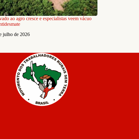
ivado ao agro cresce e especialistas veem vácuo
antidesmate
e julho de 2026