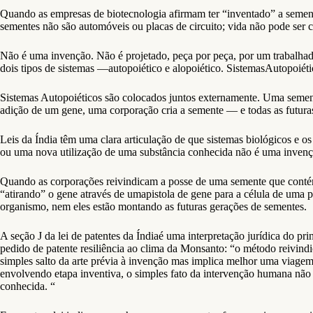
Quando as empresas de biotecnologia afirmam ter “inventado” a semente
sementes não são automóveis ou placas de circuito; vida não pode ser cr
Não é uma invenção. Não é projetado, peça por peça, por um trabalhad
dois tipos de sistemas —autopoiético e alopoiético. SistemasAutopoiét
Sistemas Autopoiéticos são colocados juntos externamente. Uma semen
adição de um gene, uma corporação cria a semente — e todas as futuras
Leis da Índia têm uma clara articulação de que sistemas biológicos e os
ou uma nova utilização de uma substância conhecida não é uma invenç
Quando as corporações reivindicam a posse de uma semente que conté
“atirando” o gene através de umapistola de gene para a célula de uma p
organismo, nem eles estão montando as futuras gerações de sementes.
A seção J da lei de patentes da Índiaé uma interpretação jurídica do pr
pedido de patente resiliência ao clima da Monsanto: “o método reivin
simples salto da arte prévia à invenção mas implica melhor uma viage
envolvendo etapa inventiva, o simples fato da intervenção humana não 
conhecida. “