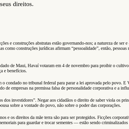
seus direitos.
es e construções abstratas estão governando-nos; a natureza de ser e d
s como construções jurídicas afirmam “pessoalidade”, então, pessoas r
dado de Maui, Havaí votaram em 4 de novembro para proibir o cultivo 
a e benefícios.
condado no tribunal federal para parar a lei aprovada pelo povo. E
o de empresas na premissa falsa de personalidade corporativa e a infl
tos dos investidores”. Negar aos cidadãos o direito de saber viola os 
ousa sobre a vontade do povo, não sobre o poder das corporações.
anos e os direitos da mãe terra são para ser protegidos. Ficções corpora
memoriais para guardar e trocar sementes — estão sendo criminalizados s