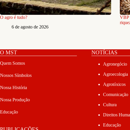
O agro é tudo?
VBP b
rique
6 de agosto de 2026
O MST
NOTÍCIAS
Quem Somos
Agronegócio
Agroecologia
Nossos Símbolos
Agrotóxicos
Nossa História
Comunicação
Nossa Produção
Cultura
Educação
Direitos Hum
Educação
PUBLICAÇÕES