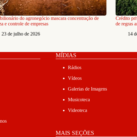
ilionário do agronegócio mascara concentração de
Crédito pr
za e controle de empresas
de regras 
23 de julho de 2026
14 d
MÍDIAS
Rádios
Vídeos
Galerias de Imagens
Musicoteca
Videoteca
anos
MAIS SEÇÕES