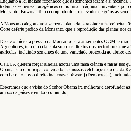
Enquanto a lei indiana reconhece que as sementes fazem a si mesmas, in
tratam as sementes transgênicas como uma “máquina”, inventada por 
Monsanto. Bowman tinha comprado de um elevador de grãos as sementes
A Monsanto alegou que a semente plantada para obter uma colheita nã
Corte deferiu pedido da Monsanto, que a reprodução das plantas nos
Desde o início, a pressão da Monsanto para as sementes OGM tem sido d
Agricultores, tem uma cláusula sobre os direitos dos agricultores que a
agrícolas, incluindo sementes de uma variedade protegida ao abrigo des
Os EUA querem forçar aIndiaa adotar uma falsa ciência e falsas leis 
Obama será o principal convidado nas nossas celebrações do dia da Rep
com base no nosso direito inalienável àSwaraj (Democracia), incluindo
Esperamos que a visita do Senhor Obama irá melhorar e aprofundar as 
ambos os países e em todo o mundo.