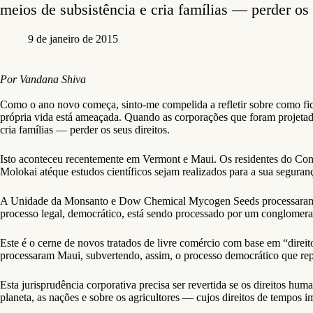
meios de subsistência e cria famílias — perder os 
9 de janeiro de 2015
Por Vandana Shiva
Como o ano novo começa, sinto-me compelida a refletir sobre como ficçõ
própria vida está ameaçada. Quando as corporações que foram projetada
cria famílias — perder os seus direitos.
Isto aconteceu recentemente em Vermont e Maui. Os residentes do Con
Molokai atéque estudos científicos sejam realizados para a sua seguranç
A Unidade da Monsanto e Dow Chemical Mycogen Seeds processaram o 
processo legal, democrático, está sendo processado por um conglomerad
Este é o cerne de novos tratados de livre comércio com base em “direi
processaram Maui, subvertendo, assim, o processo democrático que rep
Esta jurisprudência corporativa precisa ser revertida se os direitos hum
planeta, as nações e sobre os agricultores — cujos direitos de tempos i