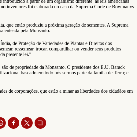
introduzido a partir de um organismo diferente, as leis americanas
como inventores foi elaborada no caso da Suprema Corte de Bowmanvs
nta, que então produziu a próxima geração de sementes. A Suprema
patenteada pela Monsanto.
ndia, de Proteção de Variedades de Plantas e Direitos dos
 semear, ressemear, trocar, compartilhar ou vender seus produtos
da presente lei.”
o, são de propriedade da Monsanto. O presidente dos E.U. Barack
lizacional baseado em todo nós sermos parte da família de Terra; e
des de corporações, que estão a minar as liberdades dos cidadãos em