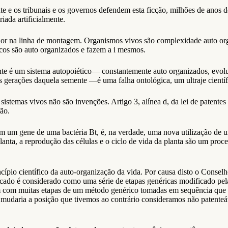
 e os tribunais e os governos defendem esta ficção, milhões de anos de
iada artificialmente.
or na linha de montagem. Organismos vivos são complexidade auto orga
icos são auto organizados e fazem a i mesmos.
te é um sistema autopoiético— constantemente auto organizados, evolu
 gerações daquela semente —é uma falha ontológica, um ultraje científ
 sistemas vivos não são invenções. Artigo 3, alínea d, da lei de patent
ão.
m um gene de uma bactéria Bt, é, na verdade, uma nova utilização de
lanta, a reprodução das células e o ciclo de vida da planta são um proc
incípio científico da auto-organização da vida. Por causa disto o Consel
dicado é considerado como uma série de etapas genéricas modificado p
m com muitas etapas de um método genérico tomadas em sequência que s
mudaria a posição que tivemos ao contrário consideramos não patenteáv