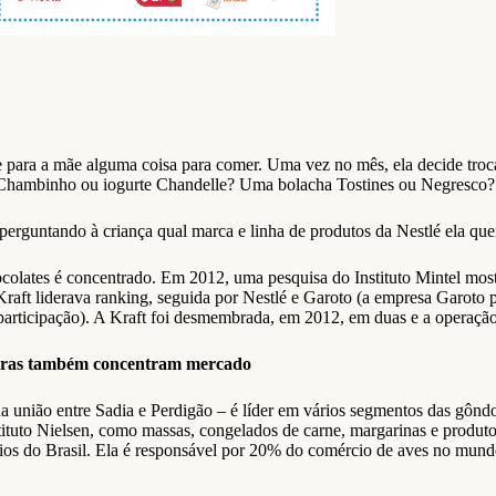
de para a mãe alguma coisa para comer. Uma vez no mês, ela decide troc
Chambinho ou iogurte Chandelle? Uma bolacha Tostines ou Negresco?
 perguntando à criança qual marca e linha de produtos da Nestlé ela que
olates é concentrado. Em 2012, uma pesquisa do Instituto Mintel most
aft liderava ranking, seguida por Nestlé e Garoto (a empresa Garoto 
rticipação). A Kraft foi desmembrada, em 2012, em duas e a operação 
eiras também concentram mercado
 união entre Sadia e Perdigão – é líder em vários segmentos das gôndol
stituto Nielsen, como massas, congelados de carne, margarinas e prod
lios do Brasil. Ela é responsável por 20% do comércio de aves no mu