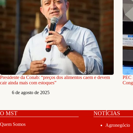
Presidente da Conab: “preços dos alimentos caem e devem
PEC s
cair ainda mais com estoques”
Congr
6 de agosto de 2025
O MST
NOTÍCIAS
Quem Somos
Agronegócio