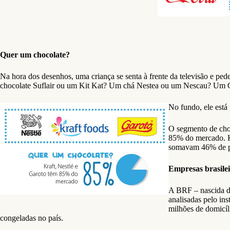
Quer um chocolate?
Na hora dos desenhos, uma criança se senta à frente da televisão e pe
chocolate Suflair ou um Kit Kat? Um chá Nestea ou um Nescau? Um 
No fundo, ele está
O segmento de choc
85% do mercado. Kr
somavam 46% de pa
Empresas brasil
A BRF – nascida da
analisadas pelo in
milhões de domicí
congeladas no país.