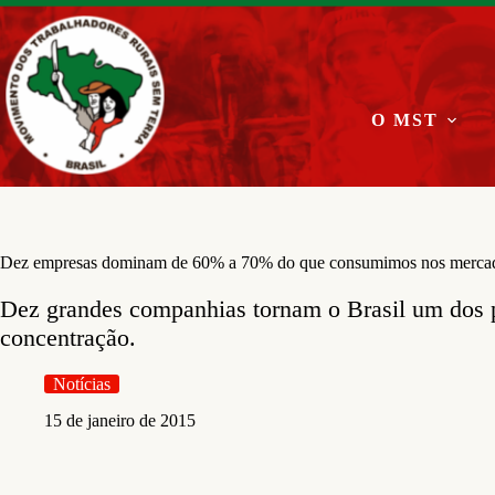
Pular
para
o
conteúdo
O MST
Dez empresas dominam de 60% a 70% do que consumimos nos merca
Dez grandes companhias tornam o Brasil um dos 
concentração.
Notícias
15 de janeiro de 2015