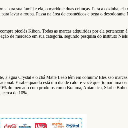
s para sua família: ela, o marido e duas crianças. Para a cozinha, el
ara lavar a roupa. Passa na área de cosméticos e pega o desodorante 
a compra picolés Kibon. Todas as marcas adquiridas por ela pertencem à
ipação de mercado em sua categoria, segundo pesquisa do instituto N
ale, a água Crystal e o chá Matte Leão têm em comum? Eles são marca
acional. E sabe quando está um dia de calor e você quer tomar uma c
e 70% do mercado com produtos como Brahma, Antarctica, Skol e Bohe
s, cerca de 10%.