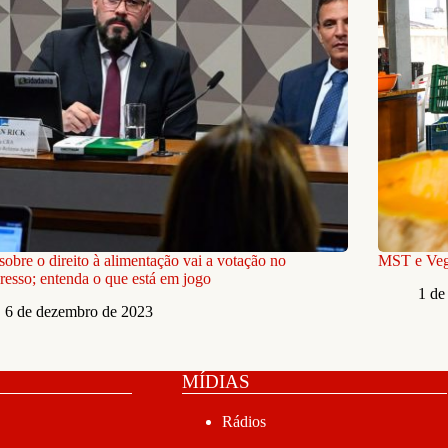
obre o direito à alimentação vai a votação no
MST e Veg
esso; entenda o que está em jogo
1 de
6 de dezembro de 2023
MÍDIAS
Rádios