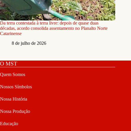
Da terra contestada à terra livre: depois de quase duas
décadas, acordo consolida assentamento no Planalto Norte
Catarinense
8 de julho de 2026
O MST
Quem Somos
Nossos Símbolos
Nossa História
Nossa Produção
Educação