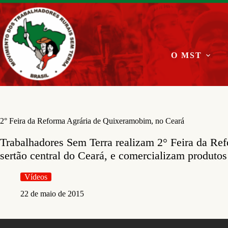
Pular
para
o
conteúdo
O MST
2° Feira da Reforma Agrária de Quixeramobim, no Ceará
Trabalhadores Sem Terra realizam 2° Feira da R
sertão central do Ceará, e comercializam produtos
Vídeos
22 de maio de 2015