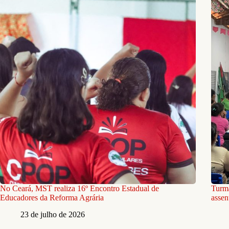
No Ceará, MST realiza 16º Encontro Estadual de
Turma
Educadores da Reforma Agrária
assen
23 de julho de 2026