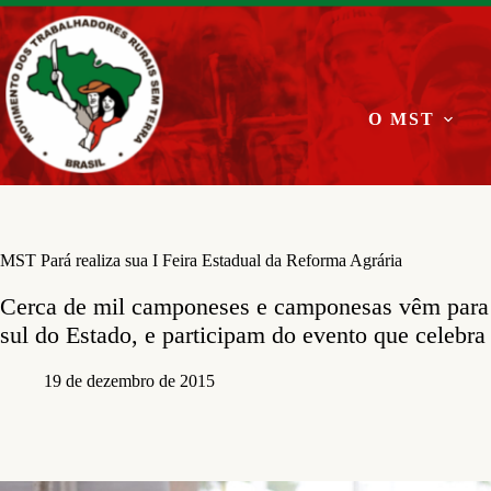
Pular
para
o
conteúdo
O MST
MST Pará realiza sua I Feira Estadual da Reforma Agrária
Cerca de mil camponeses e camponesas vêm para 
sul do Estado, e participam do evento que celebr
19 de dezembro de 2015