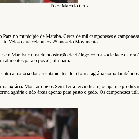
Foto: Marcelo Cruz
 do Pará no município de Marabá. Cerca de mil camponeses e camponesas
enato Veloso que celebra os 25 anos do Movimento.
ar em Marabá é uma demonstração de diálogo com a sociedade da regiã
em alimentos para o povo”, afirmam.
ncentra a maioria dos assentamentos de reforma agrária como também os 
rma agrária. Mostrar que os Sem Terra reivindicam, ocupam e produz na
rma agrária e não áreas apenas para pasto e gado. Os camponeses utiliz