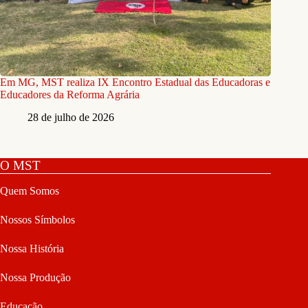
Em MG, MST realiza IX Encontro Estadual das Educadoras e
Educadores da Reforma Agrária
28 de julho de 2026
O MST
Quem Somos
Nossos Símbolos
Nossa História
Nossa Produção
Educação