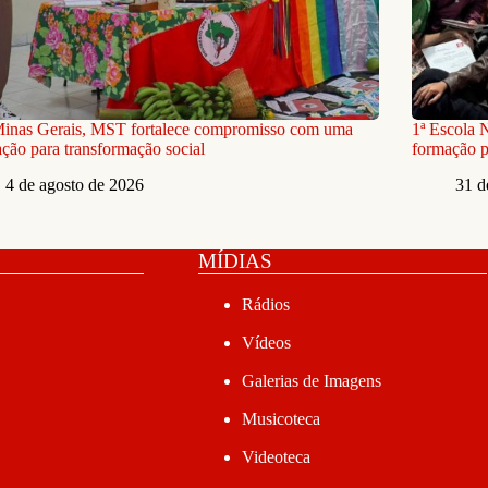
inas Gerais, MST fortalece compromisso com uma
1ª Escola 
ção para transformação social
formação p
4 de agosto de 2026
31 d
MÍDIAS
Rádios
Vídeos
Galerias de Imagens
Musicoteca
Videoteca