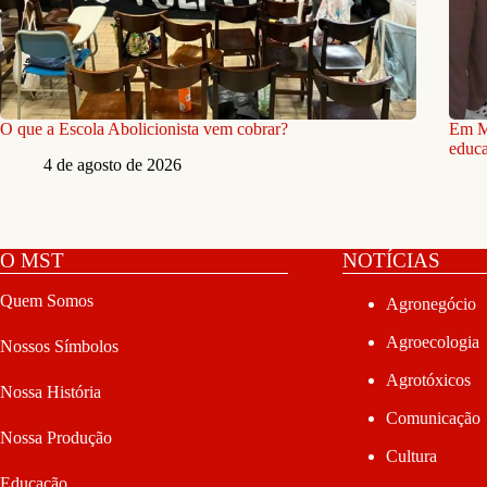
O que a Escola Abolicionista vem cobrar?
Em M
educa
4 de agosto de 2026
O MST
NOTÍCIAS
Quem Somos
Agronegócio
Agroecologia
Nossos Símbolos
Agrotóxicos
Nossa História
Comunicação
Nossa Produção
Cultura
Educação