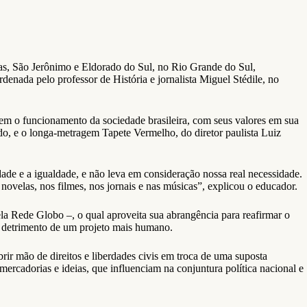
as, São Jerônimo e Eldorado do Sul, no Rio Grande do Sul,
denada pelo professor de História e jornalista Miguel Stédile, no
em o funcionamento da sociedade brasileira, com seus valores em sua
ado, e o longa-metragem Tapete Vermelho, do diretor paulista Luiz
de e a igualdade, e não leva em consideração nossa real necessidade.
 novelas, nos filmes, nos jornais e nas músicas”, explicou o educador.
a Rede Globo –, o qual aproveita sua abrangência para reafirmar o
m detrimento de um projeto mais humano.
rir mão de direitos e liberdades civis em troca de uma suposta
mercadorias e ideias, que influenciam na conjuntura política nacional e