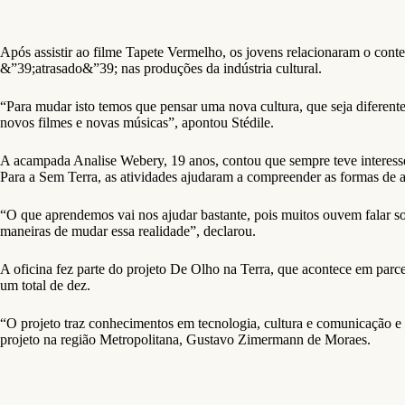
Após assistir ao filme Tapete Vermelho, os jovens relacionaram o cont
&”39;atrasado&”39; nas produções da indústria cultural.
“Para mudar isto temos que pensar uma nova cultura, que seja diferent
novos filmes e novas músicas”, apontou Stédile.
A acampada Analise Webery, 19 anos, contou que sempre teve interesse
Para a Sem Terra, as atividades ajudaram a compreender as formas de atu
“O que aprendemos vai nos ajudar bastante, pois muitos ouvem falar s
maneiras de mudar essa realidade”, declarou.
A oficina fez parte do projeto De Olho na Terra, que acontece em parc
um total de dez.
“O projeto traz conhecimentos em tecnologia, cultura e comunicação e
projeto na região Metropolitana, Gustavo Zimermann de Moraes.