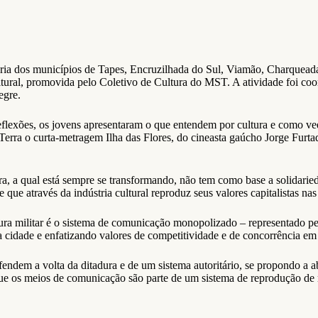
ria dos municípios de Tapes, Encruzilhada do Sul, Viamão, Charquead
tural, promovida pelo Coletivo de Cultura do MST. A atividade foi coor
egre.
flexões, os jovens apresentaram o que entendem por cultura e como ve
m Terra o curta-metragem Ilha das Flores, do cineasta gaúcho Jorge Furt
 a qual está sempre se transformando, não tem como base a solidarieda
ue através da indústria cultural reproduz seus valores capitalistas nas
ra militar é o sistema de comunicação monopolizado – representado pel
a cidade e enfatizando valores de competitividade e de concorrência e
endem a volta da ditadura e de um sistema autoritário, se propondo a ab
r que os meios de comunicação são parte de um sistema de reprodução de 