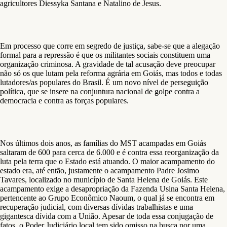
agricultores Diessyka Santana e Natalino de Jesus.
Em processo que corre em segredo de justiça, sabe-se que a alegação
formal para a repressão é que os militantes sociais constituem uma
organização criminosa. A gravidade de tal acusação deve preocupar
não só os que lutam pela reforma agrária em Goiás, mas todos e todas
lutadores/as populares do Brasil. É um novo nível de perseguição
política, que se insere na conjuntura nacional de golpe contra a
democracia e contra as forças populares.
Nos últimos dois anos, as famílias do MST acampadas em Goiás
saltaram de 600 para cerca de 6.000 e é contra essa reorganização da
luta pela terra que o Estado está atuando. O maior acampamento do
estado era, até então, justamente o acampamento Padre Josimo
Tavares, localizado no município de Santa Helena de Goiás. Este
acampamento exige a desapropriação da Fazenda Usina Santa Helena,
pertencente ao Grupo Econômico Naoum, o qual já se encontra em
recuperação judicial, com diversas dívidas trabalhistas e uma
gigantesca dívida com a União. Apesar de toda essa conjugação de
fatos, o Poder Judiciário local tem sido omisso na busca por uma