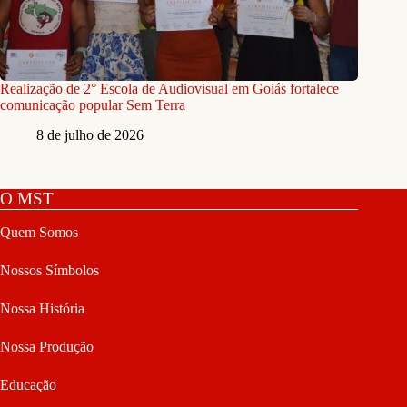
Realização de 2° Escola de Audiovisual em Goiás fortalece
comunicação popular Sem Terra
8 de julho de 2026
O MST
Quem Somos
Nossos Símbolos
Nossa História
Nossa Produção
Educação