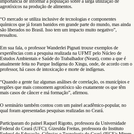
importância de informar a população sobre a larga utilização de
agrotóxicos na produção de alimentos.
“O mercado se utiliza inclusive de tecnologias e componentes
químicos que já foram banidos em grande parte do mundo, mas ainda
são liberados no Brasil. Isso tem um impacto muito negativo”,
ressaltou.
Em sua fala, o professor Wanderlei Pignati trouxe exemplos de
experiências com a pesquisa realizada na UFMT pelo Núcleo de
Estudos Ambientais e Saúde do Trabalhador (Neast), como a que é
atualmente feita no Parque Indígena do Xingu, onde, de acordo com o
professor, há casos de intoxicação e morte de indígenas.
“Quando a gente faz algumas análises de correlação, os municípios e
regiões que mais consomem agrotóxico são exatamente os que têm
mais casos de câncer e má formação”, afirmou.
O seminário também contou com um painel acadêmico-popular, no
qual foram apresentadas pesquisas realizadas no Ceará.
Participaram do painel Raquel Rigotto, professora da Universidade
Federal do Ceará (UFC); Gizeulda Freitas, professora do Instituto
Federal de Educação, Ciências e Tecnologia do Ceará (IFCE); Mirem