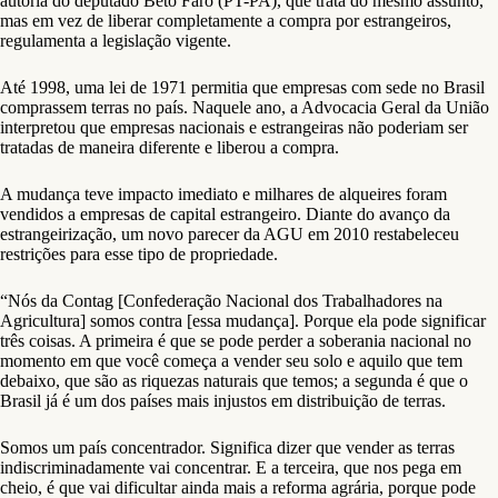
autoria do deputado Beto Faro (PT-PA), que trata do mesmo assunto,
mas em vez de liberar completamente a compra por estrangeiros,
regulamenta a legislação vigente.
Até 1998, uma lei de 1971 permitia que empresas com sede no Brasil
comprassem terras no país. Naquele ano, a Advocacia Geral da União
interpretou que empresas nacionais e estrangeiras não poderiam ser
tratadas de maneira diferente e liberou a compra.
A mudança teve impacto imediato e milhares de alqueires foram
vendidos a empresas de capital estrangeiro. Diante do avanço da
estrangeirização, um novo parecer da AGU em 2010 restabeleceu
restrições para esse tipo de propriedade.
“Nós da Contag [Confederação Nacional dos Trabalhadores na
Agricultura] somos contra [essa mudança]. Porque ela pode significar
três coisas. A primeira é que se pode perder a soberania nacional no
momento em que você começa a vender seu solo e aquilo que tem
debaixo, que são as riquezas naturais que temos; a segunda é que o
Brasil já é um dos países mais injustos em distribuição de terras.
Somos um país concentrador. Significa dizer que vender as terras
indiscriminadamente vai concentrar. E a terceira, que nos pega em
cheio, é que vai dificultar ainda mais a reforma agrária, porque pode