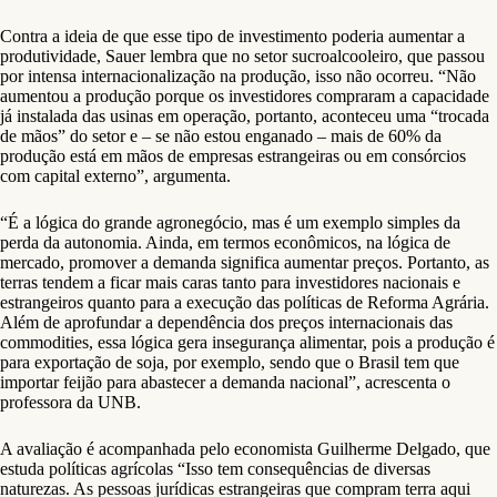
Contra a ideia de que esse tipo de investimento poderia aumentar a
produtividade, Sauer lembra que no setor sucroalcooleiro, que passou
por intensa internacionalização na produção, isso não ocorreu. “Não
aumentou a produção porque os investidores compraram a capacidade
já instalada das usinas em operação, portanto, aconteceu uma “trocada
de mãos” do setor e – se não estou enganado – mais de 60% da
produção está em mãos de empresas estrangeiras ou em consórcios
com capital externo”, argumenta.
“É a lógica do grande agronegócio, mas é um exemplo simples da
perda da autonomia. Ainda, em termos econômicos, na lógica de
mercado, promover a demanda significa aumentar preços. Portanto, as
terras tendem a ficar mais caras tanto para investidores nacionais e
estrangeiros quanto para a execução das políticas de Reforma Agrária.
Além de aprofundar a dependência dos preços internacionais das
commodities, essa lógica gera insegurança alimentar, pois a produção é
para exportação de soja, por exemplo, sendo que o Brasil tem que
importar feijão para abastecer a demanda nacional”, acrescenta o
professora da UNB.
A avaliação é acompanhada pelo economista Guilherme Delgado, que
estuda políticas agrícolas “Isso tem consequências de diversas
naturezas. As pessoas jurídicas estrangeiras que compram terra aqui