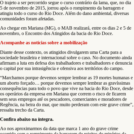
O trajeto a ser percorrido segue o curso contrário da lama, que, no dia
5 de novembro de 2015, jorrou após o rompimento da barragem e
atingiu todo o curso do Rio Doce. Além do dano ambiental, diversas
comunidades foram afetadas.
Ao chegar em
Mariana (MG),
o MAB realizará,
entre os dias 2 e 5 de
novembro,
o
Encontro dos Atingidos da bacia do Rio Doce.
Acompanhe as notícias sobre a mobilização
Diante desse contexto, os atingidos divulgarem uma Carta
para a
sociedade brasileira e internacional
sobre o caso. No documento ainda
afirmam a luta em defesa dos trabalhadores e trabalhadores e denuncia
o capital por sua intrasigência e ofensiva aos territórios do campo.
“
Marchamos porque devemos sempre lembrar as 19 mortes humanas e
um aborto forçado… porque devemos sempre lembrar as gravíssimas
consequências para todo o povo que vive na bacia do Rio Doce, desde
os operários da empresa em Mariana que correm o risco de ficarem
sem seus empregos até os pescadores, comerciantes e moradores de
Regência, na beira do mar, que muito perderam com este grave crime”,
ressalta trecho da Carta.
Confira abaixo na íntegra.
Ao nos aproximarmos da data que marca 1 ano do grave crime
ocorrido com o rompimento da barragem de rejeitos de minérios da