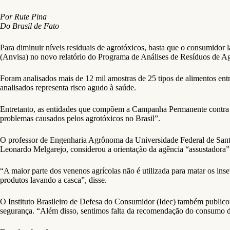
Por Rute Pina
Do Brasil de Fato
Para diminuir níveis residuais de agrotóxicos, basta que o consumidor
(Anvisa) no novo relatório do Programa de Análises de Resíduos de Agr
Foram analisados mais de 12 mil amostras de 25 tipos de alimentos en
analisados representa risco agudo à saúde.
Entretanto, as entidades que compõem a Campanha Permanente contra os 
problemas causados pelos agrotóxicos no Brasil”.
O professor de Engenharia Agrônoma da Universidade Federal de Sant
Leonardo Melgarejo, considerou a orientação da agência “assustadora”
“A maior parte dos venenos agrícolas não é utilizada para matar os inset
produtos lavando a casca”, disse.
O Instituto Brasileiro de Defesa do Consumidor (Idec) também publicou
segurança. “Além disso, sentimos falta da recomendação do consumo de a