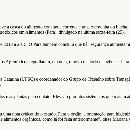
 lave a casca do alimento com água corrente e uma escovinha ou bucha.
otóxicos em Alimentos (Para), divulgado na última sexta-feira (25).
tre 2013 a 2015. O Para também concluiu que há “segurança alimentar 
Agrotóxicos repudiaram, em nota, o novo relatório da agência. Para as
a Catarina (UFSC) e coordenador do Grupo de Trabalho sobre Transgê
.
os e as plantas pelo contato. Eles são produtos sistêmicos que matam atr
 uma nota criticando o estudo. Para o órgão, a orientação para higien
limentos orgânicos, como já foi feita anteriormente”, disse Mariana Gar