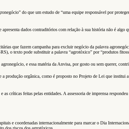
gronegócio” do que um estudo de “uma equipe responsável por proteger
 apresenta dados contraditórios com relação à sua história não é algo qu
citárias que fazem campanha para excluir negócio da palavra agronegó
, o texto pode substituir a palavra “agrotóxico” por “produtos fitossa
 agronegócio, e essa matéria da Anvisa, por gosto ou sem querer, contri
e a produção orgânica, como é proposto no Projeto de Lei que institui
e as críticas feitas pelas entidades. A assessoria de imprensa responde
apitais e coordenadas internacionalmente para marcar o Dia Internacion
to dos riscos dos agrotóxicos.