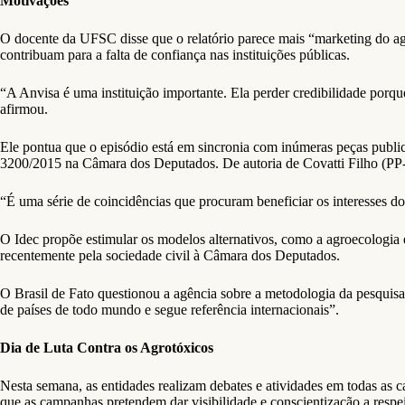
Motivações
O docente da UFSC disse que o relatório parece mais “marketing do a
contribuam para a falta de confiança nas instituições públicas.
“A Anvisa é uma instituição importante. Ela perder credibilidade porque
afirmou.
Ele pontua que o episódio está em sincronia com inúmeras peças publi
3200/2015 na Câmara dos Deputados. De autoria de Covatti Filho (PP-RS)
“É uma série de coincidências que procuram beneficiar os interesses do
O Idec propõe estimular os modelos alternativos, como a agroecologia 
recentemente pela sociedade civil à Câmara dos Deputados.
O Brasil de Fato questionou a agência sobre a metodologia da pesquisa 
de países de todo mundo e segue referência internacionais”.
Dia de Luta Contra os Agrotóxicos
Nesta semana, as entidades realizam debates e atividades em todas as c
que as campanhas pretendem dar visibilidade e conscientização a respei