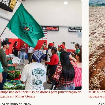
ampesina denuncia uso de drones para pulverização de
VBP bilion
óxicos em Minas Gerais
riqueza e 
24 de julho de 2026
23 d