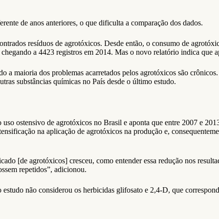
rente de anos anteriores, o que dificulta a comparação dos dados.
trados resíduos de agrotóxicos. Desde então, o consumo de agrotóxic
 chegando a 4423 registros em 2014. Mas o novo relatório indica que a
a maioria dos problemas acarretados pelos agrotóxicos são crônicos. P
utras substâncias químicas no País desde o último estudo.
o uso ostensivo de agrotóxicos no Brasil e aponta que entre 2007 e 2
nsificação na aplicação de agrotóxicos na produção e, consequentemen
do [de agrotóxicos] cresceu, como entender essa redução nos resultado
ossem repetidos”, adicionou.
udo não considerou os herbicidas glifosato e 2,4-D, que correspondem