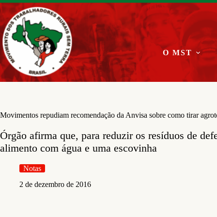
Pular
para
o
conteúdo
O MST
Movimentos repudiam recomendação da Anvisa sobre como tirar agrot
Órgão afirma que, para reduzir os resíduos de defe
alimento com água e uma escovinha
Notas
2 de dezembro de 2016