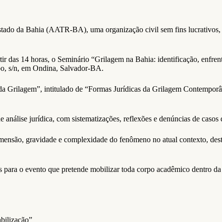
do da Bahia (AATR-BA), uma organização civil sem fins lucrativos, at
rtir das 14 horas, o Seminário “Grilagem na Bahia: identificação, enfre
o, s/n, em Ondina, Salvador-BA.
da Grilagem”, intitulado de “Formas Jurídicas da Grilagem Contemporâ
 análise jurídica, com sistematizações, reflexões e denúncias de casos 
dimensão, gravidade e complexidade do fenômeno no atual contexto, dest
 para o evento que pretende mobilizar toda corpo acadêmico dentro da
abilização”