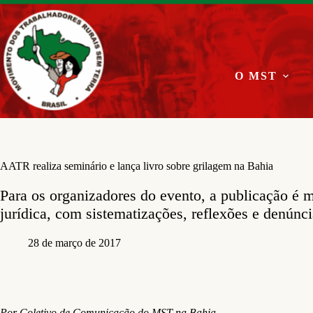
Pular
para
o
conteúdo
O MST
AATR realiza seminário e lança livro sobre grilagem na Bahia
Para os organizadores do evento, a publicação é 
jurídica, com sistematizações, reflexões e denúnc
28 de março de 2017
Por Coletivo de Comunicação do MST na Bahia