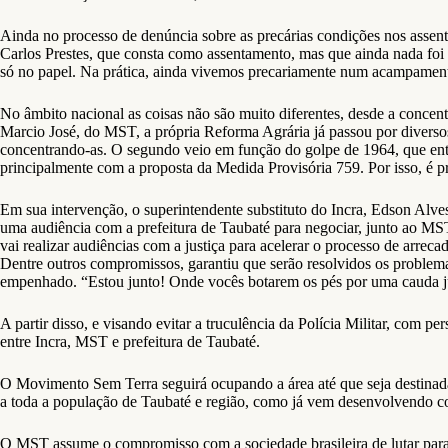
Ainda no processo de denúncia sobre as precárias condições nos assent
Carlos Prestes, que consta como assentamento, mas que ainda nada foi re
só no papel. Na prática, ainda vivemos precariamente num acampament
No âmbito nacional as coisas não são muito diferentes, desde a concen
Marcio José, do MST, a própria Reforma Agrária já passou por diversos 
concentrando-as. O segundo veio em função do golpe de 1964, que ente
principalmente com a proposta da Medida Provisória 759. Por isso, é p
Em sua intervenção, o superintendente substituto do Incra, Edson Al
uma audiência com a prefeitura de Taubaté para negociar, junto ao 
vai realizar audiências com a justiça para acelerar o processo de ar
Dentre outros compromissos, garantiu que serão resolvidos os problema
empenhado. “Estou junto! Onde vocês botarem os pés por uma cauda j
A partir disso, e visando evitar a truculência da Polícia Militar, com
entre Incra, MST e prefeitura de Taubaté.
O Movimento Sem Terra seguirá ocupando a área até que seja destinada
a toda a população de Taubaté e região, como já vem desenvolvendo c
O MST assume o compromisso com a sociedade brasileira de lutar para