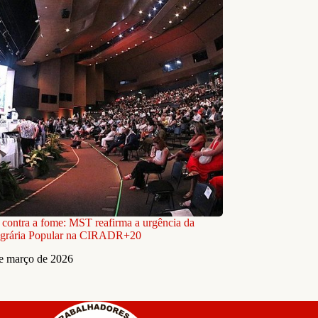
e contra a fome: MST reafirma a urgência da
grária Popular na CIRADR+20
e março de 2026