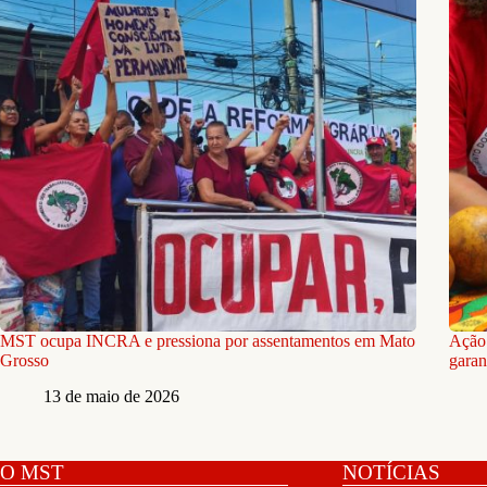
MST ocupa INCRA e pressiona por assentamentos em Mato
Ação 
Grosso
garan
13 de maio de 2026
O MST
NOTÍCIAS