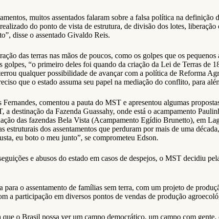
amentos, muitos assentados falaram sobre a falsa política na definição
alizado do ponto de vista de estrutura, de divisão dos lotes, liberação 
o”, disse o assentado Givaldo Reis.
tração das terras nas mãos de poucos, como os golpes que os pequenos 
golpes, “o primeiro deles foi quando da criação da Lei de Terras de 185
rrou qualquer possibilidade de avançar com a política de Reforma Agr
reciso que o estado assuma seu papel na mediação do conflito, para al
ves Fernandes, comentou a pauta do MST e apresentou algumas propost
MST, a destinação da Fazenda Guassahy, onde está o acampamento Paul
recadação das fazendas Bela Vista (Acampamento Egídio Brunetto), em L
s estruturais dos assentamentos que perduram por mais de uma década, 
usta, eu boto o meu junto”, se comprometeu Edson.
 perseguições e abusos do estado em casos de despejos, o MST decidiu pe
 para o assentamento de famílias sem terra, com um projeto de produçã
om a participação em diversos pontos de vendas de produção agroecoló
 que o Brasil possa ver um campo democrático, um campo com gente, d