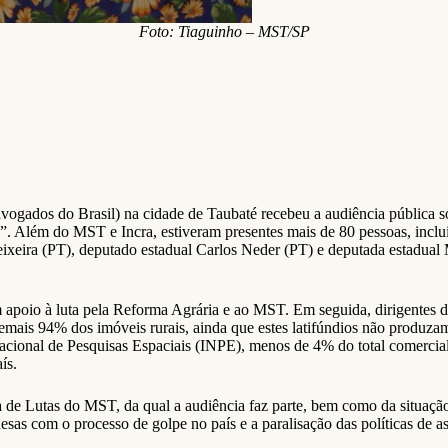
Foto: Tiaguinho – MST/SP
dvogados do Brasil) na cidade de Taubaté recebeu a audiência pública 
”. Além do MST e Incra, estiveram presentes mais de 80 pessoas, incl
ixeira (PT), deputado estadual Carlos Neder (PT) e deputada estadual
am apoio à luta pela Reforma Agrária e ao MST. Em seguida, dirigentes
mais 94% dos imóveis rurais, ainda que estes latifúndios não produzam
 Nacional de Pesquisas Espaciais (INPE), menos de 4% do total comerc
ís.
 de Lutas do MST, da qual a audiência faz parte, bem como da situaçã
sas com o processo de golpe no país e a paralisação das políticas de a