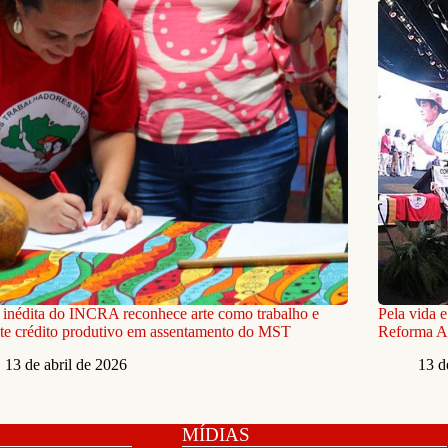
inédita do INCRA reconhece arte como trabalho e
Pela vida 
te crédito produtivo em assentamento do MST
Reforma A
13 de abril de 2026
13 d
MÍDIAS