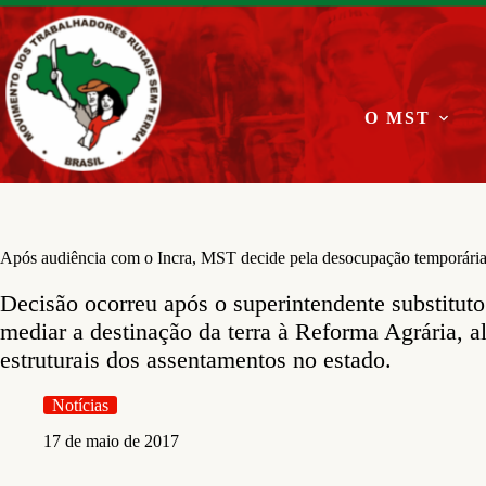
Pular
para
o
conteúdo
O MST
Após audiência com o Incra, MST decide pela desocupação temporári
Decisão ocorreu após o superintendente substitut
mediar a destinação da terra à Reforma Agrária, 
estruturais dos assentamentos no estado.
Notícias
17 de maio de 2017