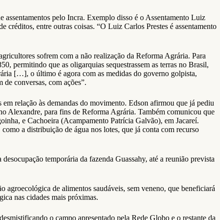
 de assentamentos pelo Incra. Exemplo disso é o Assentamento Luiz
de créditos, entre outras coisas. “O Luiz Carlos Prestes é assentamento
agricultores sofrem com a não realização da Reforma Agrária. Para
0, permitindo que as oligarquias sequestrassem as terras no Brasil,
ária […], o último é agora com as medidas do governo golpista,
ém de conversas, com ações”.
as em relação às demandas do movimento. Edson afirmou que já pediu
inho Alexandre, para fins de Reforma Agrária. Também comunicou que
agoinha, e Cachoeira (Acampamento Patrícia Galvão), em Jacareí.
como a distribuição de água nos lotes, que já conta com recurso
la desocupação temporária da fazenda Guassahy, até a reunião prevista
o agroecológica de alimentos saudáveis, sem veneno, que beneficiará
gica nas cidades mais próximas.
esmistificando o campo apresentado pela Rede Globo e o restante da