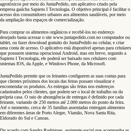
agrotóxicos por meio do JuntaPedido, um aplicativo criado pela
empresa gaúcha Sapiens I Tecnologia. O objetivo principal é facilitar o
acesso dos consumidores urbanos aos alimentos saudáveis, por meio
da ampliação dos espaços de comercialização.
Para comprar os alimentos orgânicos e recebê-los no endereço
desejado basta acessar o site www.juntapedido.com no computador ou
tablet, ou fazer download gratuito do JuntaPedido no celular, e criar
uma conta de acesso. O aplicativo está disponível apenas para celulares
que possuem sistema operacional Android, mas em breve, segundo a
Sapiens I Tecnologia, ele poderá ser baixado nos celulares com
sistemas IOS, da Apple, e Windows Phone, da Microsoft.
JuntaPedido permite que os feirantes configurem as suas contas para
que clientes próximos dos locais das feiras possam visualizar e
encomendar os produtos. As entregas são feitas nos endereços
cadastrados pelos clientes, que podem ser o local de trabalho ou da
própria casa. O raio de abrangência de entregas é definido por cada
feirante, variando de 250 metros até 2.000 metros do ponto da feira.
Até o momento, cerca de 35 famílias assentadas entregam alimentos
em diferentes áreas de Porto Alegre, Viamão, Nova Santa Rita,
Eldorado do Sul e Canoas.
De acordo com Sandra Rodrigues, assistente social que acompanha as