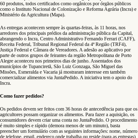
60 produtos, todos certificados como orgânicos por órgãos públicos
como o Instituto Nacional de Colonização e Reforma Agrária (Incra) e
Ministério da Agricultura (Mapa).
As entregas acontecem sempre às quartas-feiras, às 11 horas, nos
arredores dos principais prédios da administração pública da Capital,
abrangendo o Incra, Centro Administrativo Fernando Ferrari (CAFF),
Receita Federal, Tribunal Regional Federal da 4ª Região (TRF4),
Justiça Federal e Câmara de Vereadores. A adesão ao aplicativo por
parte de outros grupos de feirantes da região Metropolitana de Porto
Alegre aconteceu nos primeiros dias de junho. Assentados dos
municípios de Tupanciretã, São Luiz Gonzaga, São Miguel das
Missões, Esmeralda e Vacaria já mostraram interesse em também
comercializar alimentos via JuntaPedido. A iniciativa tem o apoio do
Incra.
Como fazer pedidos?
Os pedidos devem ser feitos com 36 horas de antecedência para que os
agricultores possam organizar os alimentos. Para fazer a aquisição, os
consumidores devem criar uma conta no JuntaPedido. O procedimento
é muito simples e rápido (demora menos de um minuto), basta
preencher um formulário com as seguintes informações: nome, número
de telefone, email, endereço onde trabalha ou reside (para as entregas)