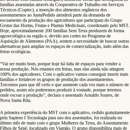
famílias assentadas através da Cooperativa de Trabalho em Serviços
Técnicos (Coptec), a inserção dos alimentos orgânicos dos
assentamentos ao JuntaPedido atenderá parte da demanda de
escoamento da produção dos agricultores que participam do Grupo
Gestor das Hortas, Frutas e Plantas Medicinais, coordenado pelo MST.
Hoje, aproximadamente 200 famílias Sem Terra produzem de forma
agroecológica na região e, devido aos cortes no Programa de
Aquisição de Alimentos (PAA), sentem a necessidade de buscar outras
alternativas para ampliar os espaços de comercialização, indo além das
feiras ecológicas.
“Vai ser muito bom, porque hoje há falta de espaços para vender a
nossa produção. Nós estamos em feiras, mas elas ainda não atingem
100% dos agricultores. Com o aplicativo vamos conseguir inserir mais
famílias e fortalecer os grupos de produção dos assentamentos.
Torcemos para que dê certo e que aumente cada vez mais o número de
pedidos, assim nós poderemos produzir à vontade, porque teremos
onde escoar a produção”, declara o assentado Arnaldo Soares, de
Nova Santa Rita.
A primeira experiência do MST com o aplicativo, cedido gratuitamente
pela Sapiens I Tecnologia para uso dos assentados, foi realizada no
último mês de maio com o grupo Mulheres da Terra, do Assentamento
Filhos de Sepé, localizado em Viamão. O grupo disponibiliza mais de