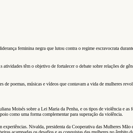
rança feminina negra que lutou contra o regime escravocrata durante
As atividades têm o objetivo de fortalecer o debate sobre relações de
es de poemas, músicas e vídeos que contavam a vida de mulheres rev
ana Moisés sobre a Lei Maria da Penha, e os tipos de violência e as f
 apoio como uma forma complementar para superação da violência.
 experiências. Nivalda, presidenta da Cooperativa das Mulheres Mão d
as acampadas os desafios e as conquistas das mulheres no âmbito d