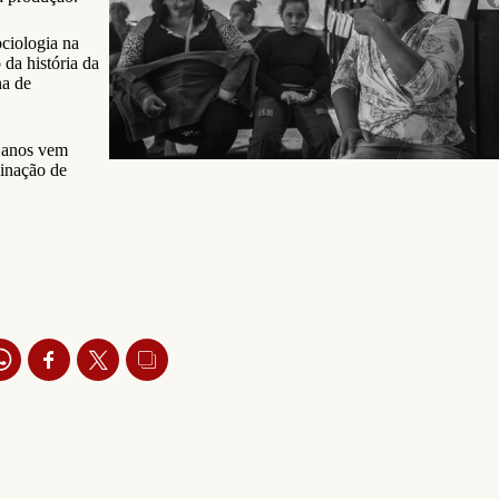
ociologia na
da história da
na de
s anos vem
minação de