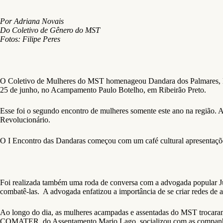
Por Adriana Novais
Do Coletivo de Gênero do MST
Fotos: Filipe Peres
O Coletivo de Mulheres do MST homenageou Dandara dos Palmares, lide
25 de junho, no Acampamento Paulo Botelho, em Ribeirão Preto.
Esse foi o segundo encontro de mulheres somente este ano na região. 
Revolucionário.
O I Encontro das Dandaras começou com um café cultural apresentaçõ
Foi realizada também uma roda de conversa com a advogada popular Juli
combatê-las.
A advogada enfatizou a importância de se criar redes de
Ao longo do dia, as mulheres acampadas e assentadas do MST trocaram
COMATER, do Assentamento Mario Lago, socializou com as companheir