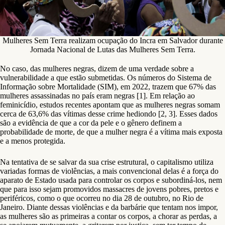
Mulheres Sem Terra realizam ocupação do Incra em Salvador durante
Jornada Nacional de Lutas das Mulheres Sem Terra.
No caso, das mulheres negras, dizem de uma verdade sobre a
vulnerabilidade a que estão submetidas. Os números do Sistema de
Informação sobre Mortalidade (SIM), em 2022, trazem que 67% das
mulheres assassinadas no país eram negras [1]. Em relação ao
feminicídio, estudos recentes apontam que as mulheres negras somam
cerca de 63,6% das vítimas desse crime hediondo [2, 3]. Esses dados
são a evidência de que a cor da pele e o gênero definem a
probabilidade de morte, de que a mulher negra é a vítima mais exposta
e a menos protegida.
Na tentativa de se salvar da sua crise estrutural, o capitalismo utiliza
variadas formas de violências, a mais convencional delas é a força do
aparato de Estado usada para controlar os corpos e subordiná-los, nem
que para isso sejam promovidos massacres de jovens pobres, pretos e
periféricos, como o que ocorreu no dia 28 de outubro, no Rio de
Janeiro. Diante dessas violências e da barbárie que tentam nos impor,
as mulheres são as primeiras a contar os corpos, a chorar as perdas, a