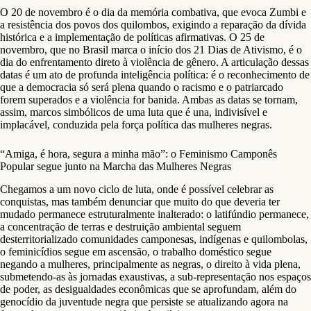
O 20 de novembro é o dia da memória combativa, que evoca Zumbi e
a resistência dos povos dos quilombos, exigindo a reparação da dívida
histórica e a implementação de políticas afirmativas. O 25 de
novembro, que no Brasil marca o início dos 21 Dias de Ativismo, é o
dia do enfrentamento direto à violência de gênero. A articulação dessas
datas é um ato de profunda inteligência política: é o reconhecimento de
que a democracia só será plena quando o racismo e o patriarcado
forem superados e a violência for banida. Ambas as datas se tornam,
assim, marcos simbólicos de uma luta que é una, indivisível e
implacável, conduzida pela força política das mulheres negras.
“Amiga, é hora, segura a minha mão”: o Feminismo Camponês
Popular segue junto na Marcha das Mulheres Negras
Chegamos a um novo ciclo de luta, onde é possível celebrar as
conquistas, mas também denunciar que muito do que deveria ter
mudado permanece estruturalmente inalterado: o latifúndio permanece,
a concentração de terras e destruição ambiental seguem
desterritorializado comunidades camponesas, indígenas e quilombolas,
o feminicídios segue em ascensão, o trabalho doméstico segue
negando a mulheres, principalmente as negras, o direito à vida plena,
submetendo-as às jornadas exaustivas, a sub-representação nos espaços
de poder, as desigualdades econômicas que se aprofundam, além do
genocídio da juventude negra que persiste se atualizando agora na