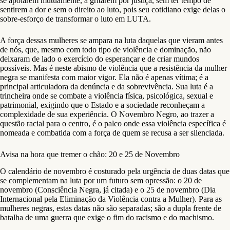
se apoiarem mutuamente, a gritarem por justiça, sem ter tempo de
sentirem a dor e sem o direito ao luto, pois seu cotidiano exige delas o
sobre-esforço de transformar o luto em LUTA.
A força dessas mulheres se ampara na luta daquelas que vieram antes
de nós, que, mesmo com todo tipo de violência e dominação, não
deixaram de lado o exercício do esperançar e de criar mundos
possíveis. Mas é neste abismo de violência que a resistência da mulher
negra se manifesta com maior vigor. Ela não é apenas vítima; é a
principal articuladora da denúncia e da sobrevivência. Sua luta é a
trincheira onde se combate a violência física, psicológica, sexual e
patrimonial, exigindo que o Estado e a sociedade reconheçam a
complexidade de sua experiência. O Novembro Negro, ao trazer a
questão racial para o centro, é o palco onde essa violência específica é
nomeada e combatida com a força de quem se recusa a ser silenciada.
Avisa na hora que tremer o chão: 20 e 25 de Novembro
O calendário de novembro é costurado pela urgência de duas datas que
se complementam na luta por um futuro sem opressão: o 20 de
novembro (Consciência Negra, já citada) e o 25 de novembro (Dia
Internacional pela Eliminação da Violência contra a Mulher). Para as
mulheres negras, estas datas não são separadas; são a dupla frente de
batalha de uma guerra que exige o fim do racismo e do machismo.