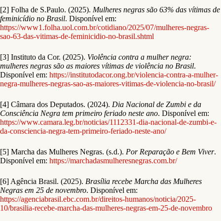
[2] Folha de S.Paulo. (2025).
Mulheres negras são 63% das vítimas de
feminicídio no Brasil
. Disponível em:
https://www1.folha.uol.com.br/cotidiano/2025/07/mulheres-negras-
sao-63-das-vitimas-de-feminicidio-no-brasil.shtml
[3] Instituto da Cor. (2025).
Violência contra a mulher negra:
mulheres negras são as maiores vítimas de violência no Brasil
.
Disponível em:
https://institutodacor.ong.br/violencia-contra-a-mulher-
negra-mulheres-negras-sao-as-maiores-vitimas-de-violencia-no-brasil/
[4] Câmara dos Deputados. (2024).
Dia Nacional de Zumbi e da
Consciência Negra tem primeiro feriado neste ano
. Disponível em:
https://www.camara.leg.br/noticias/1112331-dia-nacional-de-zumbi-e-
da-consciencia-negra-tem-primeiro-feriado-neste-ano/
[5] Marcha das Mulheres Negras. (s.d.).
Por Reparação e Bem Viver
.
Disponível em:
https://marchadasmulheresnegras.com.br/
[6] Agência Brasil. (2025).
Brasília recebe Marcha das Mulheres
Negras em 25 de novembro
. Disponível em:
https://agenciabrasil.ebc.com.br/direitos-humanos/noticia/2025-
10/brasilia-recebe-marcha-das-mulheres-negras-em-25-de-novembro