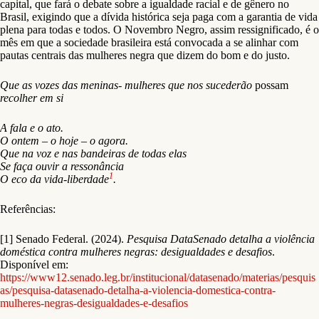
capital, que fará o debate sobre a igualdade racial e de gênero no
Brasil, exigindo que a dívida histórica seja paga com a garantia de vida
plena para todas e todos. O Novembro Negro, assim ressignificado, é o
mês em que a sociedade brasileira está convocada a se alinhar com
pautas centrais das mulheres negra que dizem do bom e do justo.
Que as vozes das meninas- mulheres que nos sucederão
possam
recolher em si
A fala e o ato.
O ontem – o hoje – o agora.
Que na voz e nas bandeiras de todas elas
Se faça ouvir a ressonância
1
O eco da vida-liberdade
.
Referências:
[1] Senado Federal. (2024).
Pesquisa DataSenado detalha a violência
doméstica contra mulheres negras: desigualdades e desafios
.
Disponível em:
https://www12.senado.leg.br/institucional/datasenado/materias/pesquis
as/pesquisa-datasenado-detalha-a-violencia-domestica-contra-
mulheres-negras-desigualdades-e-desafios