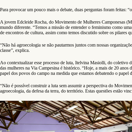
Para provocar um pouco mais o debate, duas perguntas foram feitas: “o
A jovem Edcleide Rocha, do Movimento de Mulheres Camponesas (MMC)
mundo diferente. “Temos a missão de entender o feminismo como uma b
de encontros de cultura, assim como temos discutido sobre os pilares q
“Não há agroecologia se não pautarmos juntos com nossas organizações 
classe”, explica.
Ao contextualizar esse processo de luta, Itelvina Masiolli, do coleti
das mulheres na Via Campesina é histórico. “Hoje, a mais de 20 anos 
papel dos povos do campo na medida que estamos debatendo o papel da
“Não é possível construir a luta sem assumir a perspectiva do Movimen
agroecologia, da defesa da terra, do território. Estas questões estão v