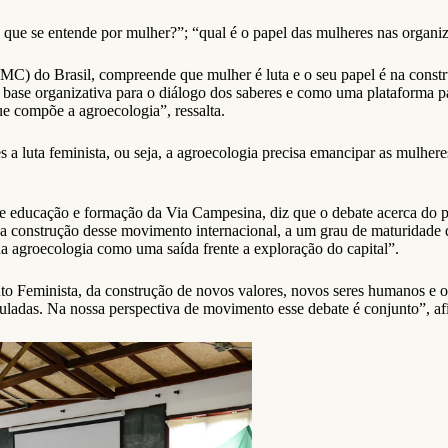
 que se entende por mulher?”; “qual é o papel das mulheres nas organi
 do Brasil, compreende que mulher é luta e o seu papel é na const
ase organizativa para o diálogo dos saberes e como uma plataforma pa
ue compõe a agroecologia”, ressalta.
a luta feminista, ou seja, a agroecologia precisa emancipar as mulhere
vo de educação e formação da Via Campesina, diz que o debate acerca do
da construção desse movimento internacional, a um grau de maturidade 
 agroecologia como uma saída frente a exploração do capital”.
to Feminista, da construção de novos valores, novos seres humanos e o
inculadas. Na nossa perspectiva de movimento esse debate é conjunto”, af