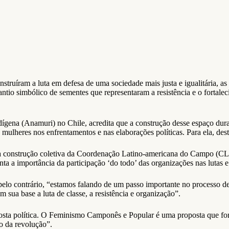
nstruíram a luta em defesa de uma sociedade mais justa e igualitária, as
o simbólico de sementes que representaram a resistência e o fortalec
ígena (Anamuri) no Chile, acredita que a construção desse espaço dur
 mulheres nos enfrentamentos e nas elaborações políticas. Para ela, de
 construção coletiva da Coordenação Latino-americana do Campo (CLO
nta a importância da participação ‘do todo’ das organizações nas lutas 
lo contrário, “estamos falando de um passo importante no processo de 
sua base a luta de classe, a resistência e organização”.
posta política. O Feminismo Camponês e Popular é uma proposta que for
o da revolução”.