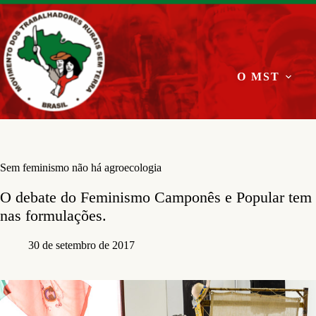
Pular
para
o
conteúdo
O MST
Sem feminismo não há agroecologia
O debate do Feminismo Camponês e Popular tem s
nas formulações.
30 de setembro de 2017