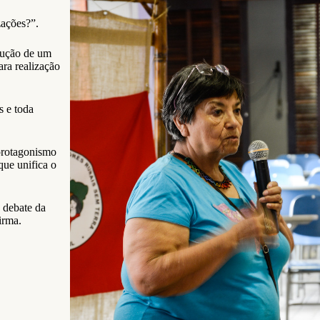
zações?”.
rução de um
ra realização
s e toda
 protagonismo
que unifica o
 debate da
irma.