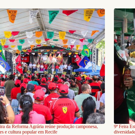
eira da Reforma Agrária reúne produção camponesa,
9ª Feira E
es e cultura popular em Recife
diversidade