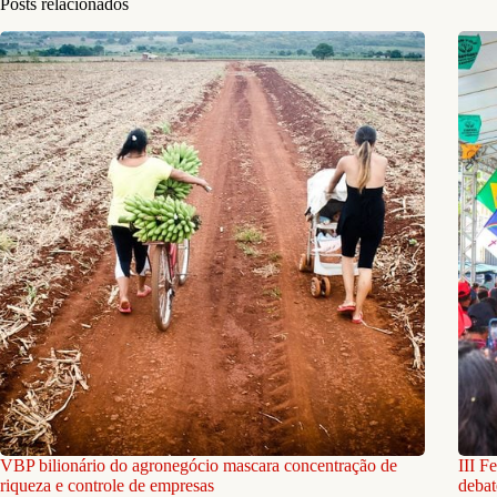
Posts relacionados
VBP bilionário do agronegócio mascara concentração de
III F
riqueza e controle de empresas
debat