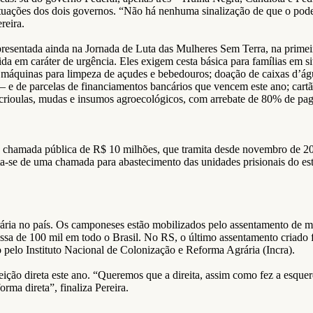
ações dos dois governos. “Não há nenhuma sinalização de que o poder 
reira.
 apresentada ainda na Jornada de Luta das Mulheres Sem Terra, na prim
ndida em caráter de urgência. Eles exigem cesta básica para famílias em 
s; máquinas para limpeza de açudes e bebedouros; doação de caixas d’águ
arcelas de financiamentos bancários que vencem este ano; cartão e
es crioulas, mudas e insumos agroecológicos, com arrebate de 80% de p
 chamada pública de R$ 10 milhões, que tramita desde novembro de 2017
rata-se de uma chamada para abastecimento das unidades prisionais do e
ia no país. Os camponeses estão mobilizados pelo assentamento de mai
assa de 100 mil em todo o Brasil. No RS, o último assentamento criado
pelo Instituto Nacional de Colonização e Reforma Agrária (Incra).
ição direta este ano. “Queremos que a direita, assim como fez a esquerda
rma direta”, finaliza Pereira.