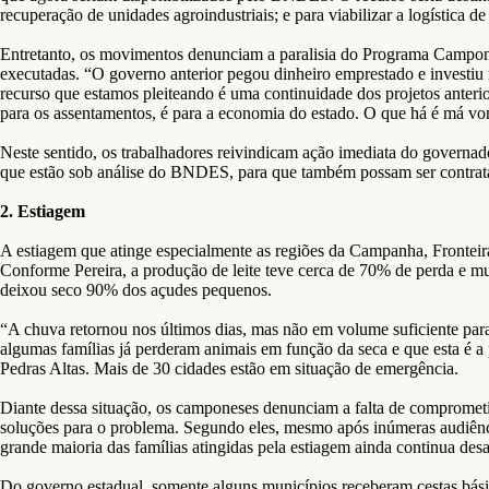
recuperação de unidades agroindustriais; e para viabilizar a logística d
Entretanto, os movimentos denunciam a paralisia do Programa Camponês 
executadas. “O governo anterior pegou dinheiro emprestado e investiu na
recurso que estamos pleiteando é uma continuidade dos projetos anteri
para os assentamentos, é para a economia do estado. O que há é má von
Neste sentido, os trabalhadores reivindicam ação imediata do governador
que estão sob análise do BNDES, para que também possam ser contrata
2. Estiagem
A estiagem que atinge especialmente as regiões da Campanha, Fronteir
Conforme Pereira, a produção de leite teve cerca de 70% de perda e muit
deixou seco 90% dos açudes pequenos.
“A chuva retornou nos últimos dias, mas não em volume suficiente par
algumas famílias já perderam animais em função da seca e que esta é a 
Pedras Altas. Mais de 30 cidades estão em situação de emergência.
Diante dessa situação, os camponeses denunciam a falta de comprometi
soluções para o problema. Segundo eles, mesmo após inúmeras audiência
grande maioria das famílias atingidas pela estiagem ainda continua desa
Do governo estadual, somente alguns municípios receberam cestas básic