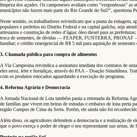
limpeza dos açudes. Os camponeses avaliam como “vergonhosas” as atu
municípios não fazem mais parte do Rio Grande do Sul?”, questiona Pe
Neste sentido, os trabalhadores reivindicam que a pauta da estiagem,
populares e prefeitos no Distrito Federal e na capital gaúcha, seja ate
artesianos e construção de redes d’água; óleo diesel para as prefeitura
troca de sementes, de dívidas — FEAPER, FUNTERRA, PRONAF — e de p
familiar; e crédito emergencial de R$ 5 mil para aquisição de sement
3. Chamada pública para compra de alimentos
A Via Campesina reivindica a assinatura imediata dos contratos de uma
eles arroz, leite e hortaliças, através do PAA – Doação Simultânea. T
com os produtos estocados aguardando a execução do programa.
4. Reforma Agrária e Democracia
A Jornada Nacional de Luta também pauta a retomada da Reforma Agrár
de famílias que vivem em beiras de estradas e embaixo de lona preta p
região Campos de Cima da Serra. Porém, ele ainda não foi reconhecido 
Além disso, os agricultores defendem a democracia e a realização de ele
que o povo exerça o poder de eleger o seu representante nas urnas, de fo
Protesto na região Sul