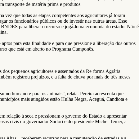
ara transporte de matéria-prima e produtos.
a vez que todas as etapas competentes aos agricultores já foram
ar os funcionários públicos ou de investir nas outras áreas. Esse
 o BNDES para liberar o recurso e jogá-lo na economia do estado. Não é
ina.
aptos para esta finalidade e para que pressione a liberação dos outros
ecurso que está em aberto no Programa Camponês.
s dos pequenos agricultores e assentados da Re-forma Agrária.
ambém registrou prejuízos, e a falta de chuva por mais de três meses
sumo humano e para os animais”, relata. Pereira acrescenta que
s municípios mais atingidos estão Hulha Negra, Aceguá, Candiota e
em relação à seca e pressionam o governo do Estado a apresentar
asas civis do governador Sartori e do presidente Michel Temer, a
as Altas – receberam recursos para a manutenção de estradas e a