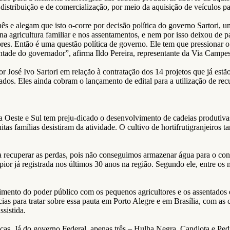
e distribuição e de comercialização, por meio da aquisição de veículos p
e alegam que isto o-corre por decisão política do governo Sartori, um
 agricultura familiar e nos assentamentos, e nem por isso deixou de pag
ores. Então é uma questão política de governo. Ele tem que pressionar
tade do governador”, afirma Ildo Pereira, representante da Via Campes
 José Ivo Sartori em relação à contratação dos 14 projetos que já estão 
dos. Eles ainda cobram o lançamento de edital para a utilização de r
a Oeste e Sul tem preju-dicado o desenvolvimento de cadeias produtiva
as famílias desistiram da atividade. O cultivo de hortifrutigranjeiros t
a recuperar as perdas, pois não conseguimos armazenar água para o con
pior já registrada nos últimos 30 anos na região. Segundo ele, entre o
mento do poder público com os pequenos agricultores e os assentados 
s para tratar sobre essa pauta em Porto Alegre e em Brasília, com as c
ssistida.
as. Já do governo Federal, apenas três – Hulha Negra, Candiota e Pedr