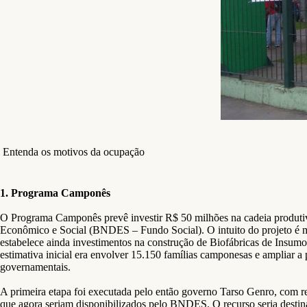
Entenda os motivos da ocupação
1. Programa Camponês
O Programa Camponês prevê investir R$ 50 milhões na cadeia produti
Econômico e Social (BNDES – Fundo Social). O intuito do projeto é me
estabelece ainda investimentos na construção de Biofábricas de Insumos
estimativa inicial era envolver 15.150 famílias camponesas e amplia
governamentais.
A primeira etapa foi executada pelo então governo Tarso Genro, com re
que agora seriam disponibilizados pelo BNDES. O recurso seria destina