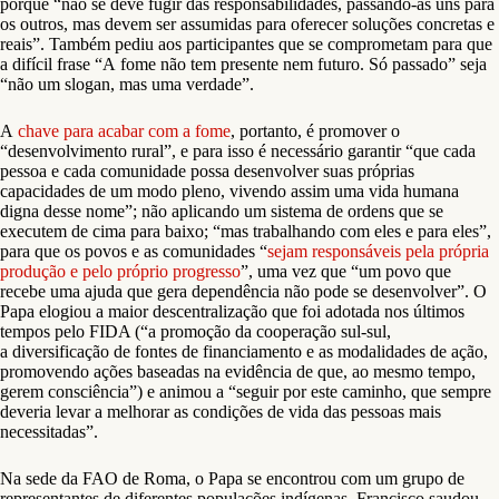
porque “não se deve fugir das responsabilidades, passando-as uns para
os outros, mas devem ser assumidas para oferecer soluções concretas e
reais”. Também pediu aos participantes que se comprometam para que
a difícil frase “A fome não tem presente nem futuro. Só passado” seja
“não um slogan, mas uma verdade”.
A
chave para acabar com a fome
, portanto, é promover o
“desenvolvimento rural”, e para isso é necessário garantir “que cada
pessoa e cada comunidade possa desenvolver suas próprias
capacidades de um modo pleno, vivendo assim uma vida humana
digna desse nome”; não aplicando um sistema de ordens que se
executem de cima para baixo; “mas trabalhando com eles e para eles”,
para que os povos e as comunidades “
sejam responsáveis pela própria
produção e pelo próprio progresso
”, uma vez que “um povo que
recebe uma ajuda que gera dependência não pode se desenvolver”. O
Papa elogiou a maior descentralização que foi adotada nos últimos
tempos pelo FIDA (“a promoção da cooperação sul-sul,
a diversificação de fontes de financiamento e as modalidades de ação,
promovendo ações baseadas na evidência de que, ao mesmo tempo,
gerem consciência”) e animou a “seguir por este caminho, que sempre
deveria levar a melhorar as condições de vida das pessoas mais
necessitadas”.
Na sede da FAO de Roma, o Papa se encontrou com um grupo de
representantes de diferentes populações indígenas. Francisco saudou