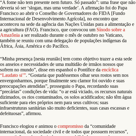
“A fome não tem presente nem futuro. Só passado”: uma frase que não
deveria só ser ‘slogan, mas uma verdade’. A afirmação foi do Papa
Francisco ao abrir o Conselho de Governadores do FIDA [Fundo
Internacional de Desenvolvimento Agrícola], no encontro que
aconteceu na sede da agência das Nações Unidas para a alimentação e
a agricultura (FAO). Francisco, que convocou um
Sínodo sobre a
Amazônia
a ser realizado durante o mês de outubro no Vaticano,
também se reuniu com uma delegação de populações indígenas da
África, Ásia, América e do Pacífico.
“Minha presença [nesta reunião] tem como objetivo trazer a esta sede
os anseios e necessidades de uma multidão de irmãos nossos que
sofrem no mundo”, disse em espanhol o Pontífice da
encíclica
“Laudato si’”
. “Gostaria que pudéssemos olhar seus rostos sem nos
envergonharmos, porque finalmente seu clamor foi ouvido e suas
preocupações atendidas”, prosseguiu o Papa, recordando suas
“precárias” condições de vida: “o ar está viciado, os recursos naturais
dizimados, os rios contaminados, os solos acidificados; não têm água
suficiente para eles próprios nem para seus cultivos; suas
infraestruturas sanitárias são muito deficientes, suas casas escassas e
defeituosas”, afirmou.
Francisco elogiou e animou o
compromisso
da “comunidade
internacional, da sociedade civil e de todos que possuem recursos”,