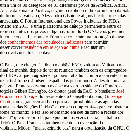
um a um os 38 delegados de 31 diferentes povos da América, África,
Ásia e da zona do Pacífico, segundo explicou o diretor interino da Sala
de Imprensa vaticana, Alessandro Gisotti, e alguns lhe deram estolas
artesanais. O Fórum Internacional dos Povos Indígenas do FIDA,
criado em 2011, é uma plataforma de diálogo permanente entre os
representantes dos povos indígenas, o fundo da ONU e os governos
internacionais. Este ano, o Fórum se concentra na promoção do uso
dos
conhecimentos das populações indígenas
para permitir
desenvolver
resiliência em relação ao clima
e facilitar um
desenvolvimento sustentável.
O Papa, que chegou às 9h da manhã à FAO, voltou ao Vaticano no
final da manhã, depois de ter se reunido também com os empregados
do FIDA, a quem agradeceu por seu trabalho “contra a corrente” com
relação à fome e à miséria espalhadas pelo mundo. Antes de tomar a
palavra, Francisco escutou os discursos do presidente do Fundo, o
togolês Gilbert Houngbo, do diretor geral da FAO, o brasileiro
José
Graziano da Silva
, e do presidente do Conselho italiano,
Giuseppe
Conte
, que agradeceu ao Papa por sua “proximidade às agências
romanas das Nações Unidas” e por seu compromisso para combater a
fome no mundo; e fez isso retomando em seu discurso a receita dos
três “t” que o próprio Papa expõe muitas vezes (Terra, Trabalho e
Teto). O Papa Francisco também escutou a execução da
violinista Midori, “mensageira de paz” para a organização da ONU. O