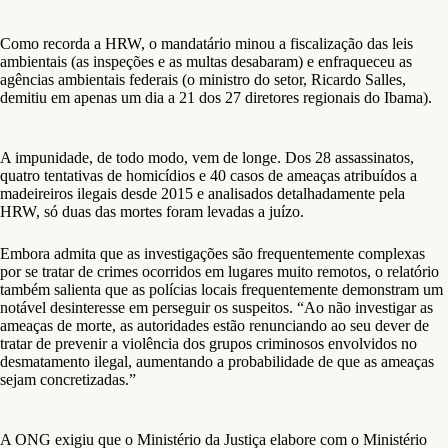
Como recorda a HRW, o mandatário minou a fiscalização das leis
ambientais (as inspeções e as multas desabaram) e enfraqueceu as
agências ambientais federais (o ministro do setor, Ricardo Salles,
demitiu em apenas um dia a 21 dos 27 diretores regionais do Ibama).
A impunidade, de todo modo, vem de longe. Dos 28 assassinatos,
quatro tentativas de homicídios e 40 casos de ameaças atribuídos a
madeireiros ilegais desde 2015 e analisados detalhadamente pela
HRW, só duas das mortes foram levadas a juízo.
Embora admita que as investigações são frequentemente complexas
por se tratar de crimes ocorridos em lugares muito remotos, o relatório
também salienta que as polícias locais frequentemente demonstram um
notável desinteresse em perseguir os suspeitos. “Ao não investigar as
ameaças de morte, as autoridades estão renunciando ao seu dever de
tratar de prevenir a violência dos grupos criminosos envolvidos no
desmatamento ilegal, aumentando a probabilidade de que as ameaças
sejam concretizadas.”
A ONG exigiu que o Ministério da Justiça elabore com o Ministério