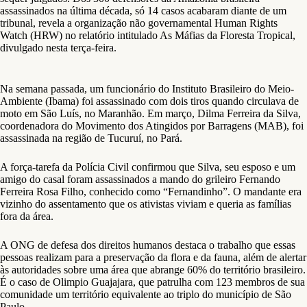
assassinados na última década, só 14 casos acabaram diante de um
tribunal, revela a organização não governamental Human Rights
Watch (HRW) no relatório intitulado As Máfias da Floresta Tropical,
divulgado nesta terça-feira.
Na semana passada, um funcionário do Instituto Brasileiro do Meio-
Ambiente (Ibama) foi assassinado com dois tiros quando circulava de
moto em São Luís, no Maranhão. Em março, Dilma Ferreira da Silva,
coordenadora do Movimento dos Atingidos por Barragens (MAB), foi
assassinada na região de Tucuruí, no Pará.
A força-tarefa da Polícia Civil confirmou que Silva, seu esposo e um
amigo do casal foram assassinados a mando do grileiro Fernando
Ferreira Rosa Filho, conhecido como “Fernandinho”. O mandante era
vizinho do assentamento que os ativistas viviam e queria as famílias
fora da área.
A ONG de defesa dos direitos humanos destaca o trabalho que essas
pessoas realizam para a preservação da flora e da fauna, além de alertar
às autoridades sobre uma área que abrange 60% do território brasileiro.
É o caso de Olimpio Guajajara, que patrulha com 123 membros de sua
comunidade um território equivalente ao triplo do município de São
Paulo.