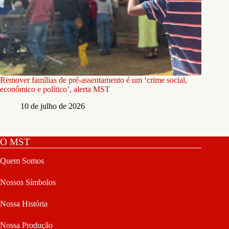
Remover famílias de pré-assentamento é um ‘crime social,
econômico e político’, alerta MST
10 de julho de 2026
O MST
Quem Somos
Nossos Símbolos
Nossa História
Nossa Produção