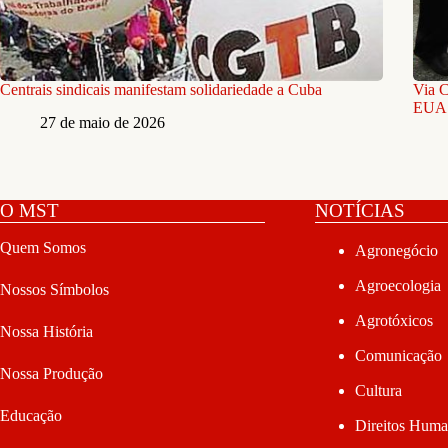
Centrais sindicais manifestam solidariedade a Cuba
Via C
EUA 
27 de maio de 2026
O MST
NOTÍCIAS
Quem Somos
Agronegócio
Agroecologia
Nossos Símbolos
Agrotóxicos
Nossa História
Comunicação
Nossa Produção
Cultura
Educação
Direitos Hum