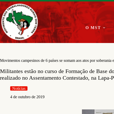
Pular
para
o
conteúdo
O MST
Movimentos campesinos de 6 países se somam aos atos por soberania 
Militantes estão no curso de Formação de Base d
realizado no Assentamento Contestado, na Lapa-
Notícias
4 de outubro de 2019