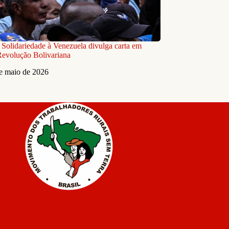
 Solidariedade à Venezuela divulga carta em
Revolução Bolivariana
e maio de 2026