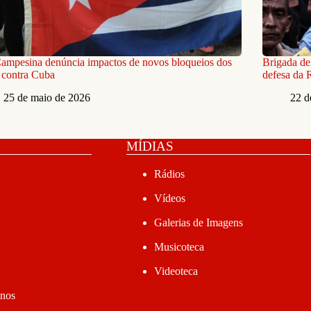
ampesina denúncia impactos de novos bloqueios dos
Brigada de
contra Cuba
defesa da 
25 de maio de 2026
22 d
MÍDIAS
Rádios
Vídeos
Galerias de Imagens
Musicoteca
Videoteca
anos