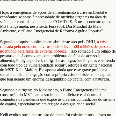
Hoje, a emergência de ações de enfrentamento à crise ambiental e
econômica se soma à necessidade de medidas urgentes na área da
saúde por conta da pandemia da COVID-19. É neste contexto que o
MST lança ainda, nesta sexta-feira (05), Dia Mundial do Meio
Ambiente, o “Plano Emergencial de Reforma Agrária Popular”.
Segundo pesquisa publicada em abril deste ano pela ONU,
a crise
causada pelo novo coronavírus poderá levar 500 milhões de pessoas
no mundo para faixa da extrema pobreza.
“Isso somado à um bilhão de
pessoas que já conviviam com problemas de falta de acesso à
alimentação, água potável, obrigadas às migrações forçadas e sofrendo
com todo tipo de vulnerabilidade social”, reforça a dirigente nacional
do MST, Kelli Malfort. Ela aponta ainda que esse grave problema
social mundial tem ligação com a própria crise do sistema do capital,
que tem gerado um enorme desequilíbrio do capital com a natureza.
Segundo a dirigente do Movimento, o Plano Emergencial
“é uma
construção do MST para a sociedade brasileira e está dentro da
conjuntura da pandemia que expõe as diversas contradições do sistema
do capital, especialmente em relação à desigualdade social”.
Kelli explica que a construção do plano foi coletiva e surgiu logo no