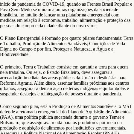
início da pandemia da COVID-19, quando as Frentes Brasil Popular e
Povo Sem Medo se uniram a outras organizações da sociedade
brasileira, no intuito de lançar uma plataforma emergencial com
medidas em relação à economia, trabalho, alimentação e proteção das
pessoas do campo e da cidade diante do novo vírus.
O Plano Emergencial é formado por quatro pilares fundamentais: Terra
e Trabalho; Produção de Alimentos Saudáveis; Condições de Vida
Digna no Campo e por fim, Proteger a Natureza, a Água e a
Biodiversidade.
O primeiro, Terra e Trabalho: consiste em garantir a terra para quem
nela trabalha. Ou seja, o Estado Brasileiro, deve assegurar a
arrecadação imediata das áreas públicas da União e destiná-las para
Reforma Agrária. Além disso, assentar famílias próximas aos centros
urbanos, assegurar a demarcação de terras indígenas e quilombolas e
suspender despejos e reintegração de posses durante a pandemia.
Como segundo pilar, está a Produção de Alimentos Saudáveis: o MST
defende a retomada emergencial do Plano de Aquisição de Alimentos
(PAA), uma política pública sucateada durante o governo Temer e
Bolsonaro, que assegurava renda para os produtores por meio da
produção e aquisição de alimentos por instituições governamentais.
Assegurar a Política Nacional de Alimentação Escolar (PNAE),