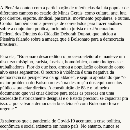
A Plenária contou com a participação de referências da luta popular de
diferentes campos no estado de Minas Gerais, como cultura, arte, luta
por direitos, esporte, sindical, pastorais, movimento populares, e outras.
Contou também com a presença de convidados para trazer análises
sobre a conjuntura política, incluindo a jurista e ex-Procuradora
Federal dos Direitos do Cidadão Deborah Duprat, que iniciou a
Plenária falando sobre a ameaça que é Bolsonaro para a democracia
brasileira.
Para ela, “Bolsonaro desacreditou o processo eleitoral e manteve um
discurso misógino, racista, fascista, homofóbico, contra indígenas e
trabalhadores. Pior do que isso, armou a população colocando como
alvo esses segmentos. O recurso à violência é uma negativa da
democracia na perspectiva da igualdade”, e seguiu apontando que “o
maior problema do Bolsonaro está na destruição dos equipamentos
públicos pra criar direitos. A constituição de 88 é o primeiro
documento que vai criar direitos para todas as pessoas em uma
sociedade historicamente desigual e o Estado precisou se capacitar pra
isso… pra salvar a democracia brasileira só com Bolsonaro fora e
urgente.”
Já sabemos que a pandemia do Covid-19 acentuou a crise política,
econômica e social existente em nosso país. No entanto, nunca se