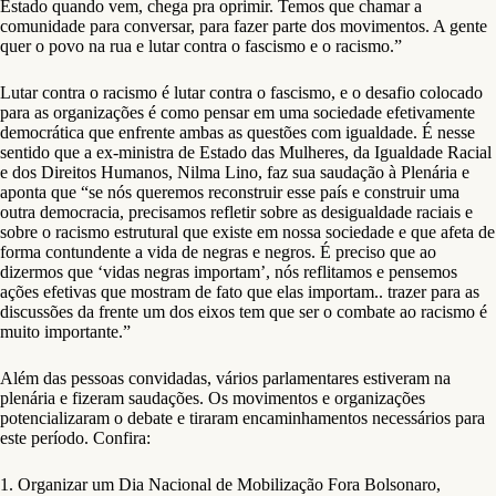
Estado quando vem, chega pra oprimir. Temos que chamar a
comunidade para conversar, para fazer parte dos movimentos. A gente
quer o povo na rua e lutar contra o fascismo e o racismo.”
Lutar contra o racismo é lutar contra o fascismo, e o desafio colocado
para as organizações é como pensar em uma sociedade efetivamente
democrática que enfrente ambas as questões com igualdade. É nesse
sentido que a ex-ministra de Estado das Mulheres, da Igualdade Racial
e dos Direitos Humanos, Nilma Lino, faz sua saudação à Plenária e
aponta que “se nós queremos reconstruir esse país e construir uma
outra democracia, precisamos refletir sobre as desigualdade raciais e
sobre o racismo estrutural que existe em nossa sociedade e que afeta de
forma contundente a vida de negras e negros. É preciso que ao
dizermos que ‘vidas negras importam’, nós reflitamos e pensemos
ações efetivas que mostram de fato que elas importam.. trazer para as
discussões da frente um dos eixos tem que ser o combate ao racismo é
muito importante.”
Além das pessoas convidadas, vários parlamentares estiveram na
plenária e fizeram saudações. Os movimentos e organizações
potencializaram o debate e tiraram encaminhamentos necessários para
este período. Confira:
1. Organizar um Dia Nacional de Mobilização Fora Bolsonaro,