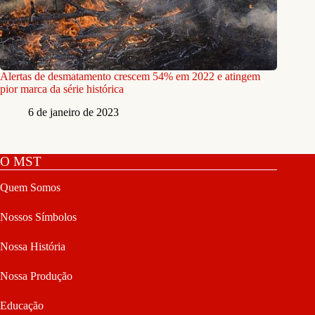
Alertas de desmatamento crescem 54% em 2022 e atingem
pior marca da série histórica
6 de janeiro de 2023
O MST
Quem Somos
Nossos Símbolos
Nossa História
Nossa Produção
Educação