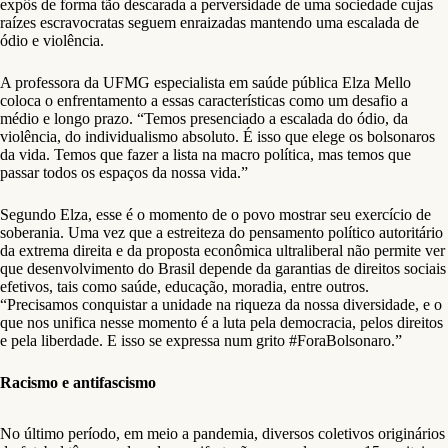
expôs de forma tão descarada a perversidade de uma sociedade cujas
raízes escravocratas seguem enraizadas mantendo uma escalada de
ódio e violência.
A professora da UFMG especialista em saúde pública Elza Mello
coloca o enfrentamento a essas características como um desafio a
médio e longo prazo. “Temos presenciado a escalada do ódio, da
violência, do individualismo absoluto. É isso que elege os bolsonaros
da vida. Temos que fazer a lista na macro política, mas temos que
passar todos os espaços da nossa vida.”
Segundo Elza, esse é o momento de o povo mostrar seu exercício de
soberania. Uma vez que a estreiteza do pensamento político autoritário
da extrema direita e da proposta econômica ultraliberal não permite ver
que desenvolvimento do Brasil depende da garantias de direitos sociais
efetivos, tais como saúde, educação, moradia, entre outros.
“Precisamos conquistar a unidade na riqueza da nossa diversidade, e o
que nos unifica nesse momento é a luta pela democracia, pelos direitos
e pela liberdade. E isso se expressa num grito #ForaBolsonaro.”
Racismo e antifascismo
No último período, em meio a pandemia, diversos coletivos originários