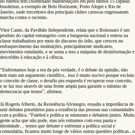
do futebol têm coordenado manifestações em pelo menos 15 capitais
brasileiras, a exemplo de Belo Horizonte, Porto Alegre e Rio de
Janeiro, onde torcedores dos principais clubes cariocas engrossaram
marcha contra o racismo.
Vitor Canto, da Pavilhão Independente, relata que o Bolsonaro é um
produto do capital estrangeiro com a burguesia nacional e entrou na
classe trabalhadora por meio do discurso do ódio, que cresceu no
enfraquecimento das instituições, principalmente sindicatos,
movimentos estudantis, e se soma a isso a máquina de desinformação e
descrédito à educação e à ciência.
“Enfrentamos hoje a era da pós verdade, é o debate da opinião, não
tem mais um argumento científico.. isso é muito nocivo porque excluiu
o conceito de classe, o desafio pra esquerda é recuperar esse conceito,
e se faz isso através de uma frente ampla para garantir o mínimo de
democracia que temos”, afirmou.
Já Rogeris Alberto, da Resistência Alvinegro, ressalta a importância de
unir debates prioritários para a existência das pessoas nas comunidades
com a política. “Futebol e política se misturam e debatem juntos. Muita
gente acha que não pode, mas nós entramos com essa pauta e
identidade… temos que debater e enfrentar a política social e
comunitária, ficamos muito longe de vários outras questões políticas.. o