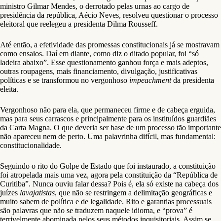
ministro Gilmar Mendes, o derrotado pelas urnas ao cargo de
presidência da república, Aécio Neves, resolveu questionar o processo
eleitoral que reelegeu a presidenta Dilma Rousseff.
Até então, a efetividade das promessas constitucionais já se mostravam
como ensaios. Daí em diante, como diz o ditado popular, foi “só
ladeira abaixo”. Esse questionamento ganhou força e mais adeptos,
outras roupagens, mais financiamento, divulgação, justificativas
políticas e se transformou no vergonhoso
impeachment
da presidenta
eleita.
Vergonhoso não para ela, que permaneceu firme e de cabeça erguida,
mas para seus carrascos e principalmente para os instituídos guardiães
da Carta Magna. O que deveria ser base de um processo tão importante
não apareceu nem de perto. Uma palavrinha difícil, mas fundamental:
constitucionalidade.
Seguindo o rito do Golpe de Estado que foi instaurado, a constituição
foi atropelada mais uma vez, agora pela constituição da “República de
Curitiba”. Nunca ouviu falar dessa? Pois é, ela só existe na cabeça dos
juízes
lavajatistas
, que não se restringem a delimitação geográficas e
muito sabem de política e de legalidade. Rito e garantias processuais
são palavras que não se traduzem naquele idioma, e “prova” é
terrivelmente abominada pelos seus métodos inquisitoriais. Assim se