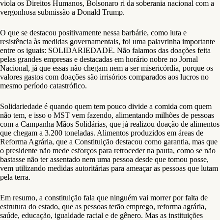
viola os Direitos Humanos, Bolsonaro ri da soberania nacional com a
vergonhosa submissão a Donald Trump.
O que se destacou positivamente nessa barbárie, como luta e
resistência às medidas governamentais, foi uma palavrinha importante
entre os iguais: SOLIDARIEDADE. Não falamos das doações feita
pelas grandes empresas e destacadas em horário nobre no Jornal
Nacional, já que essas não chegam nem a ser misericórdia, porque os
valores gastos com doações são irrisórios comparados aos lucros no
mesmo período catastrófico.
Solidariedade é quando quem tem pouco divide a comida com quem
não tem, e isso o MST vem fazendo, alimentando milhões de pessoas
com a Campanha Mãos Solidárias, que já realizou doação de alimentos
que chegam a 3.200 toneladas. Alimentos produzidos em áreas de
Reforma Agrária, que a Constituição destacou como garantia, mas que
o presidente não mede esforços para retroceder na pauta, como se não
bastasse não ter assentado nem uma pessoa desde que tomou posse,
vem utilizando medidas autoritárias para ameaçar as pessoas que lutam
pela terra.
Em resumo, a constituição fala que ninguém vai morrer por falta de
estrutura do estado, que as pessoas terão emprego, reforma agrária,
saúde, educação, igualdade racial e de gênero. Mas as instituições