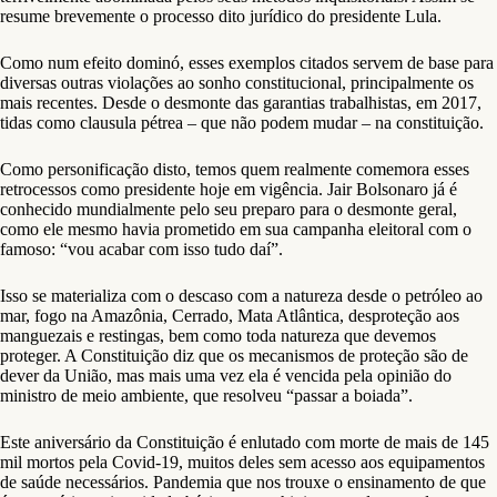
resume brevemente o processo dito jurídico do presidente Lula.
Como num efeito dominó, esses exemplos citados servem de base para
diversas outras violações ao sonho constitucional, principalmente os
mais recentes. Desde o desmonte das garantias trabalhistas, em 2017,
tidas como clausula pétrea – que não podem mudar – na constituição.
Como personificação disto, temos quem realmente comemora esses
retrocessos como presidente hoje em vigência. Jair Bolsonaro já é
conhecido mundialmente pelo seu preparo para o desmonte geral,
como ele mesmo havia prometido em sua campanha eleitoral com o
famoso: “vou acabar com isso tudo daí”.
Isso se materializa com o descaso com a natureza desde o petróleo ao
mar, fogo na Amazônia, Cerrado, Mata Atlântica, desproteção aos
manguezais e restingas, bem como toda natureza que devemos
proteger. A Constituição diz que os mecanismos de proteção são de
dever da União, mas mais uma vez ela é vencida pela opinião do
ministro de meio ambiente, que resolveu “passar a boiada”.
Este aniversário da Constituição é enlutado com morte de mais de 145
mil mortos pela Covid-19, muitos deles sem acesso aos equipamentos
de saúde necessários. Pandemia que nos trouxe o ensinamento de que