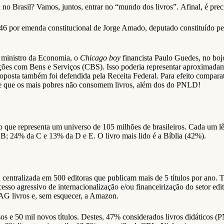
ra no Brasil? Vamos, juntos, entrar no “mundo dos livros”. Afinal, é pre
 1946 por emenda constitucional de Jorge Amado, deputado constituído 
 ministro da Economia, o
Chicago boy
financista Paulo Guedes, no boj
ações com Bens e Serviços (CBS). Isso poderia representar aproximada
sta também foi defendida pela Receita Federal. Para efeito comparativo
 de que os mais pobres não consomem livros, além dos do PNLD!
que representa um universo de 105 milhões de brasileiros. Cada um lê e
a B; 24% da C e 13% da D e E. O livro mais lido é a Bíblia (42%).
tá centralizada em 500 editoras que publicam mais de 5 títulos por ano
cesso agressivo de internacionalização e/ou financeirização do setor e
AG livros e, sem esquecer, a Amazon.
e 50 mil novos títulos. Destes, 47% considerados livros didáticos (PN