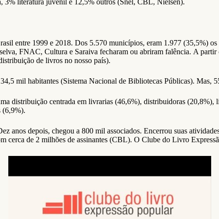
, 3% literatura juvenil e 12,5% outros (Snel, CBL, Nielsen).
rasil entre 1999 e 2018. Dos 5.570 municípios, eram 1.977 (35,5%) os
elva, FNAC, Cultura e Saraiva fecharam ou abriram falência. A partir 
stribuição de livros no nosso país).
4,5 mil habitantes (Sistema Nacional de Bibliotecas Públicas). Mas, 55
istribuição centrada em livrarias (46,6%), distribuidoras (20,8%), livr
 (6,9%).
. Dez anos depois, chegou a 800 mil associados. Encerrou suas ativida
 com cerca de 2 milhões de assinantes (CBL). O Clube do Livro Express