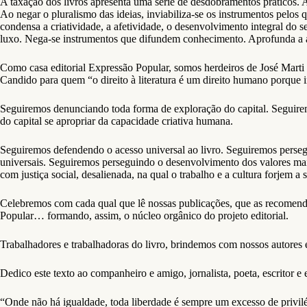
A taxação dos livros apresenta uma série de desdobramentos práticos. A
Ao negar o pluralismo das ideias, inviabiliza-se os instrumentos pelos
condensa a criatividade, a afetividade, o desenvolvimento integral do 
luxo. Nega-se instrumentos que difundem conhecimento. Aprofunda a al
Como casa editorial Expressão Popular, somos herdeiros de José Marti 
Candido para quem “o direito à literatura é um direito humano porque
Seguiremos denunciando toda forma de exploração do capital. Seguire
do capital se apropriar da capacidade criativa humana.
Seguiremos defendendo o acesso universal ao livro. Seguiremos perseg
universais. Seguiremos perseguindo o desenvolvimento dos valores ma
com justiça social, desalienada, na qual o trabalho e a cultura forjem a 
Celebremos com cada qual que lê nossas publicações, que as recomenda e
Popular… formando, assim, o núcleo orgânico do projeto editorial.
Trabalhadores e trabalhadoras do livro, brindemos com nossos autores 
Dedico este texto ao companheiro e amigo, jornalista, poeta, escritor e e
“Onde não há igualdade, toda liberdade é sempre um excesso de privilé