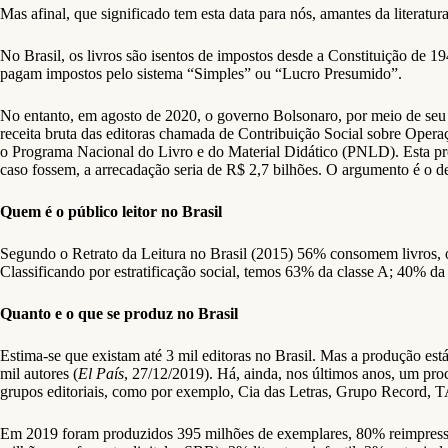
Mas afinal, que significado tem esta data para nós, amantes da literatu
No Brasil, os livros são isentos de impostos desde a Constituição de
pagam impostos pelo sistema “Simples” ou “Lucro Presumido”.
No entanto, em agosto de 2020, o governo Bolsonaro, por meio de seu
receita bruta das editoras chamada de Contribuição Social sobre Oper
o Programa Nacional do Livro e do Material Didático (PNLD). Esta propo
caso fossem, a arrecadação seria de R$ 2,7 bilhões. O argumento é o
Quem é o público leitor no Brasil
Segundo o Retrato da Leitura no Brasil (2015) 56% consomem livros, o 
Classificando por estratificação social, temos 63% da classe A; 40% d
Quanto e o que se produz no Brasil
Estima-se que existam até 3 mil editoras no Brasil. Mas a produção es
mil autores (
El País
, 27/12/2019). Há, ainda, nos últimos anos, um pro
grupos editoriais, como por exemplo, Cia das Letras, Grupo Record, T
Em 2019 foram produzidos 395 milhões de exemplares, 80% reimpressos 