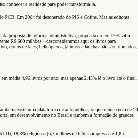
ciso conhecer a realidade para poder transformá-la.
pelo PCB. Em 2004 foi desonerado do PIS e Cofins. Mas as editoras
o da proposta de reforma administrativa, propôs taxar em 12% sobre a
mente R$ 600 milhões – desconsideramos aqui os livros para
, donos de iates, helicópteros, jatinhos e lanchas não são tributados,
m média 4,96 livros por ano; mas apenas 2,43% lê o livro até o final.
. Também existe uma plataforma de autopublicação que reúne cerca de 50
ditorial em desenvolvimento no Brasil e também a formação de grandes
LD), 18,8% religiosos (6,3 milhões de bíblias impressas e 1,85