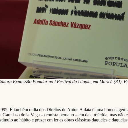
ditora Expressão Popular no I Festival da Utopia, em Maricá (RJ). Fo
1995. É também o dia dos Direitos de Autor. A data é uma homenagem a 
a Garcilaso de la Vega – cronista peruano – em data referida, mas nã
o estímulo ao hábito e prazer em ler as obras clássicas daqueles e daqu