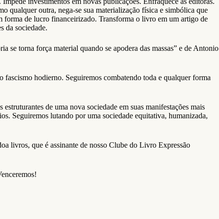
o. Impede investimentos em novas publicações. Enfraquece as editoras.
o qualquer outra, nega-se sua materialização física e simbólica que
m forma de lucro financeirizado. Transforma o livro em um artigo de
s da sociedade.
ia se torna força material quando se apodera das massas” e de Antonio
 do fascismo hodierno. Seguiremos combatendo toda e qualquer forma
s estruturantes de uma nova sociedade em suas manifestações mais
ios. Seguiremos lutando por uma sociedade equitativa, humanizada,
 doa livros, que é assinante de nosso Clube do Livro Expressão
 Venceremos!