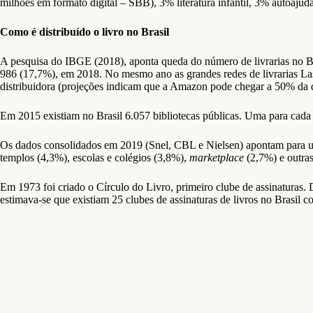
milhões em formato digital – SBB), 3% literatura infantil, 3% autoajuda
Como é distribuído o livro no Brasil
A pesquisa do IBGE (2018), aponta queda do número de livrarias no B
986 (17,7%), em 2018. No mesmo ano as grandes redes de livrarias Las
distribuidora (projeções indicam que a Amazon pode chegar a 50% da di
Em 2015 existiam no Brasil 6.057 bibliotecas públicas. Uma para cada 3
Os dados consolidados em 2019 (Snel, CBL e Nielsen) apontam para uma d
templos (4,3%), escolas e colégios (3,8%),
marketplace
(2,7%) e outras
Em 1973 foi criado o Círculo do Livro, primeiro clube de assinaturas
estimava-se que existiam 25 clubes de assinaturas de livros no Brasil