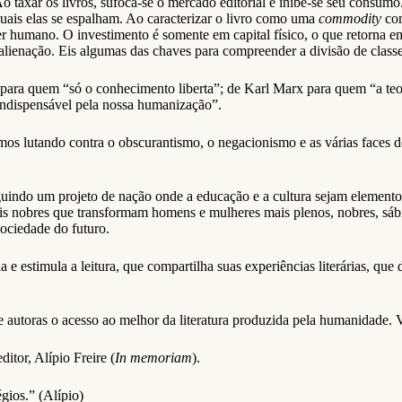
o taxar os livros, sufoca-se o mercado editorial e inibe-se seu consum
 quais elas se espalham. Ao caracterizar o livro como uma
commodity
com
ser humano. O investimento é somente em capital físico, o que retorna e
ienação. Eis algumas das chaves para compreender a divisão de classe
para quem “só o conhecimento liberta”; de Karl Marx para quem “a teor
 indispensável pela nossa humanização”.
mos lutando contra o obscurantismo, o negacionismo e as várias faces
uindo um projeto de nação onde a educação e a cultura sejam elemento
is nobres que transformam homens e mulheres mais plenos, nobres, sáb
sociedade do futuro.
 estimula a leitura, que compartilha suas experiências literárias, que
e autoras o acesso ao melhor da literatura produzida pela humanidade.
ditor, Alípio Freire (
In memoriam
).
gios.” (Alípio)