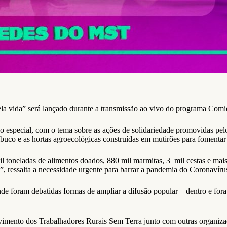
 pela vida” será lançado durante a transmissão ao vivo do programa C
o especial, com o tema sobre as ações de solidariedade promovidas pe
co e as hortas agroecológicas construídas em mutirões para fomentar 
toneladas de alimentos doados, 880 mil marmitas, 3 mil cestas e mais 
”, ressalta a necessidade urgente para barrar a pandemia do Coronavíru
onde foram debatidas formas de ampliar a difusão popular – dentro e fo
imento dos Trabalhadores Rurais Sem Terra junto com outras organizaç