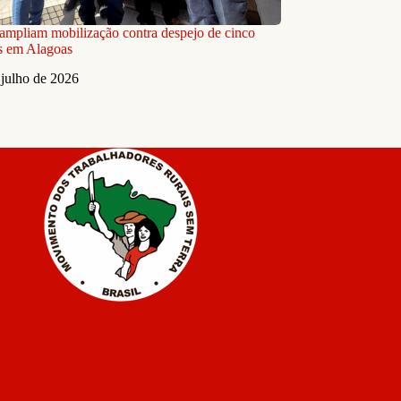
ampliam mobilização contra despejo de cinco
as em Alagoas
 julho de 2026