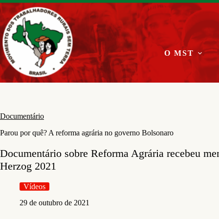
Pular
para
o
conteúdo
O MST
Documentário
Parou por quê? A reforma agrária no governo Bolsonaro
Documentário sobre Reforma Agrária recebeu me
Herzog 2021
Vídeos
29 de outubro de 2021