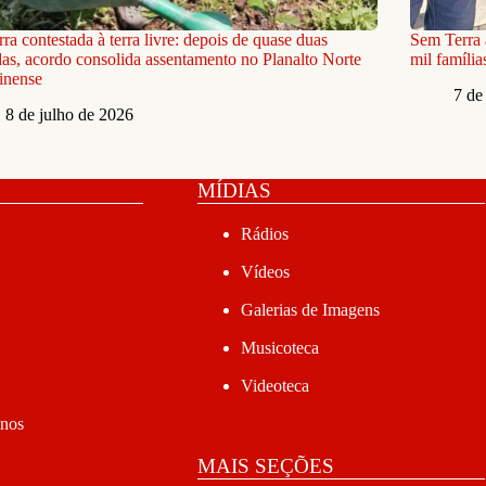
rra contestada à terra livre: depois de quase duas
Sem Terra 
as, acordo consolida assentamento no Planalto Norte
mil famíli
inense
7 de
8 de julho de 2026
MÍDIAS
Rádios
Vídeos
Galerias de Imagens
Musicoteca
Videoteca
anos
MAIS SEÇÕES