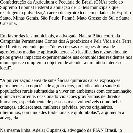
Confederação da Agricultura e Pecuária do Brasil (CNA) pede ao
Supremo Tribunal Federal a anulação de 15 leis municipais que
restringem a pulverização aérea de agrotóxicos em cidades do Espírito
Santo, Minas Gerais, São Paulo, Paraná, Mato Grosso do Sul e Santa
Catarina.
Em favor das leis municipais, a advogada Naiara Bittencourt, da
Campanha Permanente Contra dos Agrotóxicos e Pela Vida e da Terra
de Direitos, entende que a “defesa dessas restrições do uso de
agrotóxicos mediante aplicação aérea são justificadas razoavelmente
pelos graves impactos experimentados nas comunidades residentes nos
municípios e cumprem o objetivo de atender a um nítido interesse
local”.
“A pulverização aérea de substâncias químicas causa exposições
permanentes a coquetéis de agrotóxicos, prejudicando a saúde de
populações rurais submetidas a viver em ambientes com contaminação
química recorrente, ocasionado violações gravíssimas de direitos
humanos, especialmente de pessoas mais vulneráveis como bebês,
crianças, adolescentes, mulheres grávidas, povos originários,
ribeirinhos, comunidades tradicionais e quilombolas”, argumenta a
advogada.
Na mesma linha, Adelar Cupsinski, advogado da FIAN Brasil, o