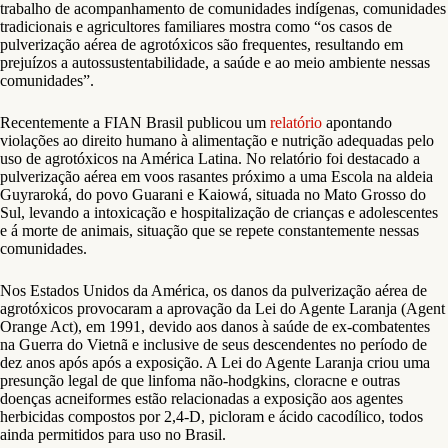
trabalho de acompanhamento de comunidades indígenas, comunidades
tradicionais e agricultores familiares mostra como “os casos de
pulverização aérea de agrotóxicos são frequentes, resultando em
prejuízos a autossustentabilidade, a saúde e ao meio ambiente nessas
comunidades”.
Recentemente a FIAN Brasil publicou um
relatório
apontando
violações ao direito humano à alimentação e nutrição adequadas pelo
uso de agrotóxicos na América Latina. No relatório foi destacado a
pulverização aérea em voos rasantes próximo a uma Escola na aldeia
Guyraroká, do povo Guarani e Kaiowá, situada no Mato Grosso do
Sul, levando a intoxicação e hospitalização de crianças e adolescentes
e á morte de animais, situação que se repete constantemente nessas
comunidades.
Nos Estados Unidos da América, os danos da pulverização aérea de
agrotóxicos provocaram a aprovação da Lei do Agente Laranja (Agent
Orange Act), em 1991, devido aos danos à saúde de ex-combatentes
na Guerra do Vietnã e inclusive de seus descendentes no período de
dez anos após após a exposição. A Lei do Agente Laranja criou uma
presunção legal de que linfoma não-hodgkins, cloracne e outras
doenças acneiformes estão relacionadas a exposição aos agentes
herbicidas compostos por 2,4-D, picloram e ácido cacodílico, todos
ainda permitidos para uso no Brasil.