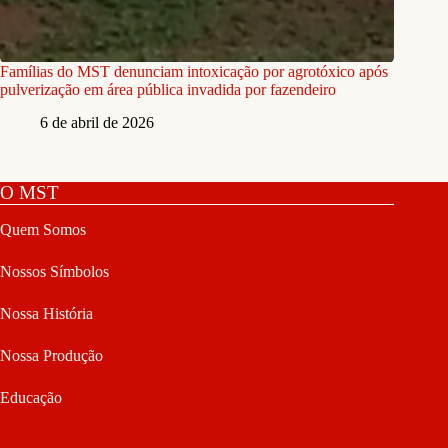
Famílias do MST denunciam intoxicação por agrotóxico após
pulverização em área pública invadida por fazendeiro
6 de abril de 2026
O MST
Quem Somos
Nossos Símbolos
Nossa História
Nossa Produção
Educação