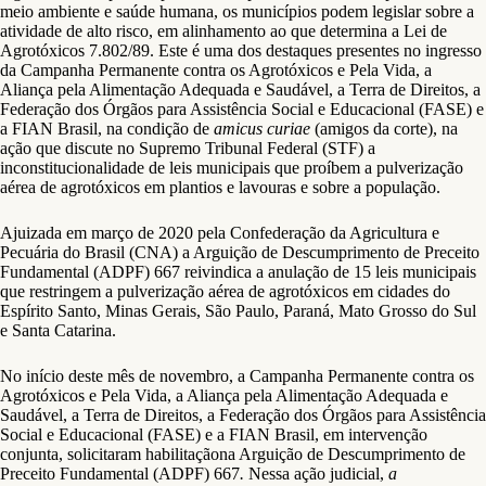
meio ambiente e saúde humana, os municípios podem legislar sobre a
atividade de alto risco, em alinhamento ao que determina a Lei de
Agrotóxicos 7.802/89. Este é uma dos destaques presentes no ingresso
da Campanha Permanente contra os Agrotóxicos e Pela Vida, a
Aliança pela Alimentação Adequada e Saudável, a Terra de Direitos, a
Federação dos Órgãos para Assistência Social e Educacional (FASE) e
a FIAN Brasil, na condição de
amicus curiae
(amigos da corte), na
ação que discute no Supremo Tribunal Federal (STF) a
inconstitucionalidade de leis municipais que proíbem a pulverização
aérea de agrotóxicos em plantios e lavouras e sobre a população.
Ajuizada em março de 2020 pela Confederação da Agricultura e
Pecuária do Brasil (CNA) a Arguição de Descumprimento de Preceito
Fundamental (ADPF) 667 reivindica a anulação de 15 leis municipais
que restringem a pulverização aérea de agrotóxicos em cidades do
Espírito Santo, Minas Gerais, São Paulo, Paraná, Mato Grosso do Sul
e Santa Catarina.
No início deste mês de novembro, a Campanha Permanente contra os
Agrotóxicos e Pela Vida, a Aliança pela Alimentação Adequada e
Saudável, a Terra de Direitos, a Federação dos Órgãos para Assistência
Social e Educacional (FASE) e a FIAN Brasil, em intervenção
conjunta, solicitaram habilitaçãona Arguição de Descumprimento de
Preceito Fundamental (ADPF) 667
.
Nessa ação judicial,
a