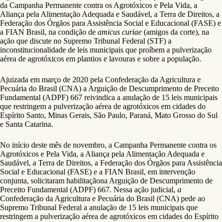
da Campanha Permanente contra os Agrotóxicos e Pela Vida, a
Aliança pela Alimentação Adequada e Saudável, a Terra de Direitos, a
Federação dos Órgãos para Assistência Social e Educacional (FASE) e
a FIAN Brasil, na condição de
amicus curiae
(amigos da corte), na
ação que discute no Supremo Tribunal Federal (STF) a
inconstitucionalidade de leis municipais que proíbem a pulverização
aérea de agrotóxicos em plantios e lavouras e sobre a população.
Ajuizada em março de 2020 pela Confederação da Agricultura e
Pecuária do Brasil (CNA) a Arguição de Descumprimento de Preceito
Fundamental (ADPF) 667 reivindica a anulação de 15 leis municipais
que restringem a pulverização aérea de agrotóxicos em cidades do
Espírito Santo, Minas Gerais, São Paulo, Paraná, Mato Grosso do Sul
e Santa Catarina.
No início deste mês de novembro, a Campanha Permanente contra os
Agrotóxicos e Pela Vida, a Aliança pela Alimentação Adequada e
Saudável, a Terra de Direitos, a Federação dos Órgãos para Assistência
Social e Educacional (FASE) e a FIAN Brasil, em intervenção
conjunta, solicitaram habilitaçãona Arguição de Descumprimento de
Preceito Fundamental (ADPF) 667
.
Nessa ação judicial,
a
Confederação da Agricultura e Pecuária do Brasil (CNA) pede ao
Supremo Tribunal Federal a anulação de 15 leis municipais que
restringem a pulverização aérea de agrotóxicos em cidades do Espírito