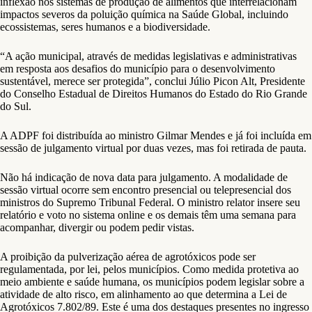
inflexão nos sistemas de produção de alimentos que interrelacionam
impactos severos da poluição química na Saúde Global, incluindo
ecossistemas, seres humanos e a biodiversidade.
“A ação municipal, através de medidas legislativas e administrativas
em resposta aos desafios do município para o desenvolvimento
sustentável, merece ser protegida”, conclui Júlio Picon Alt, Presidente
do Conselho Estadual de Direitos Humanos do Estado do Rio Grande
do Sul.
A ADPF foi distribuída ao ministro Gilmar Mendes e já foi incluída em
sessão de julgamento virtual por duas vezes, mas foi retirada de pauta.
Não há indicação de nova data para julgamento. A modalidade de
sessão virtual ocorre sem encontro presencial ou telepresencial dos
ministros do Supremo Tribunal Federal. O ministro relator insere seu
relatório e voto no sistema online e os demais têm uma semana para
acompanhar, divergir ou podem pedir vistas.
A proibição da pulverização aérea de agrotóxicos pode ser
regulamentada, por lei, pelos municípios. Como medida protetiva ao
meio ambiente e saúde humana, os municípios podem legislar sobre a
atividade de alto risco, em alinhamento ao que determina a Lei de
Agrotóxicos 7.802/89. Este é uma dos destaques presentes no ingresso