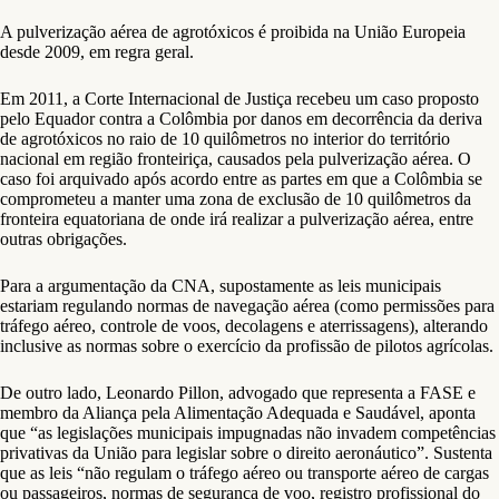
A pulverização aérea de agrotóxicos é proibida na União Europeia
desde 2009, em regra geral.
Em 2011, a Corte Internacional de Justiça recebeu um caso proposto
pelo Equador contra a Colômbia por danos em decorrência da deriva
de agrotóxicos no raio de 10 quilômetros no interior do território
nacional em região fronteiriça, causados pela pulverização aérea. O
caso foi arquivado após acordo entre as partes em que a Colômbia se
comprometeu a manter uma zona de exclusão de 10 quilômetros da
fronteira equatoriana de onde irá realizar a pulverização aérea, entre
outras obrigações.
Para a argumentação da CNA, supostamente as leis municipais
estariam regulando normas de navegação aérea (como permissões para
tráfego aéreo, controle de voos, decolagens e aterrissagens), alterando
inclusive as normas sobre o exercício da profissão de pilotos agrícolas.
De outro lado, Leonardo Pillon, advogado que representa a FASE e
membro da Aliança pela Alimentação Adequada e Saudável, aponta
que “as legislações municipais impugnadas não invadem competências
privativas da União para legislar sobre o direito aeronáutico”. Sustenta
que as leis “não regulam o tráfego aéreo ou transporte aéreo de cargas
ou passageiros, normas de segurança de voo, registro profissional do