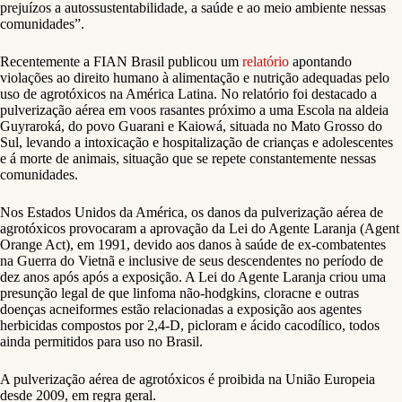
prejuízos a autossustentabilidade, a saúde e ao meio ambiente nessas
comunidades”.
Recentemente a FIAN Brasil publicou um
relatório
apontando
violações ao direito humano à alimentação e nutrição adequadas pelo
uso de agrotóxicos na América Latina. No relatório foi destacado a
pulverização aérea em voos rasantes próximo a uma Escola na aldeia
Guyraroká, do povo Guarani e Kaiowá, situada no Mato Grosso do
Sul, levando a intoxicação e hospitalização de crianças e adolescentes
e á morte de animais, situação que se repete constantemente nessas
comunidades.
Nos Estados Unidos da América, os danos da pulverização aérea de
agrotóxicos provocaram a aprovação da Lei do Agente Laranja (Agent
Orange Act), em 1991, devido aos danos à saúde de ex-combatentes
na Guerra do Vietnã e inclusive de seus descendentes no período de
dez anos após após a exposição. A Lei do Agente Laranja criou uma
presunção legal de que linfoma não-hodgkins, cloracne e outras
doenças acneiformes estão relacionadas a exposição aos agentes
herbicidas compostos por 2,4-D, picloram e ácido cacodílico, todos
ainda permitidos para uso no Brasil.
A pulverização aérea de agrotóxicos é proibida na União Europeia
desde 2009, em regra geral.