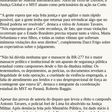
submetidas ao Sistema Interamericano. Além da Terra de Direitos, a
Justiça Global e o MST atuam como peticionários da ação na Corte.
“A gente espera que seja feita justiça e que agilize o mais rápido
possível, que a gente tenha que retornar para reivindicar algo que no
Brasil poderia ser resolvido”, destaca a viúva de Antonio Tavares.
“Nós esperamos que a Corte reconheça, de fato, que essas violações
ocorreram que o Estado Brasileiro precisa reparar tanto a viúva, Maria
Sebastiana e seus filhos, e todas as outras vítimas que sofreram
inúmeras violações dos seus direitos”, complementa Darci Frigo sobre
as expectativas sobre o julgamento.
“Não há dúvida nenhuma que o massacre da BR-277 foi o maior
massacre político e institucional de um aparato de segurança pública
estadual contra camponeses desde o fim da ditadura militar. Os
testemunhos, os depoimentos, as perícias, os documentos revelam a
ilegalidade de toda operação, a crueldade da violência empregada, a
falta de atendimento aos feridos e o uso desproporcional de força ao
contingente que estava lá”, destaca o integrante da coordenação
estadual do MST no Paraná, Roberto Baggio.
Apesar das provas de autoria do disparo que levou a óbito o camponês
Antonio Tavares, o policial Joel de Lima foi absolvido na Justiça
Militar. Após denúncia feita pelo Ministério Público, foi dado início à