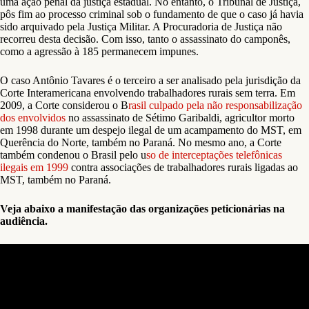
uma ação penal da justiça estadual. No entanto, o Tribunal de Justiça,
pôs fim ao processo criminal sob o fundamento de que o caso já havia
sido arquivado pela Justiça Militar. A Procuradoria de Justiça não
recorreu desta decisão. Com isso, tanto o assassinato do camponês,
como a agressão à 185 permanecem impunes.
O caso Antônio Tavares é o terceiro a ser analisado pela jurisdição da
Corte Interamericana envolvendo trabalhadores rurais sem terra. Em
2009, a Corte considerou o B
rasil culpado pela não responsabilização
dos envolvidos
no assassinato de Sétimo Garibaldi, agricultor morto
em 1998 durante um despejo ilegal de um acampamento do MST, em
Querência do Norte, também no Paraná. No mesmo ano, a Corte
também condenou o Brasil pelo u
so de interceptações telefônicas
ilegais em 1999
contra associações de trabalhadores rurais ligadas ao
MST, também no Paraná.
Veja abaixo a manifestação das organizações peticionárias na
audiência.