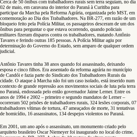
Cerca de 50 ônibus com trabalhadores rurais sem terra seguiam, no dia
02 de maio, em caravana do interior do Paraná à Curitiba para
participar da Marcha pela Reforma Agrária, organizada pelo MST, em
comemoração ao Dia dos Trabalhadores. Na BR-277, em razão de um
bloqueio feito pela Polícia Militar, os passageiros desceram de um dos
ônibus para perguntar o que estava ocorrendo, quando policiais
militares fizeram disparos contra os trabalhadores, matando Antônio
Tavares e ferindo outras 185 pessoas. A Polícia Militar agiu por
determinação do Governo do Estado, sem amparo de qualquer ordem
judicial.
Antônio Tavares tinha 38 anos quando foi assassinado, deixando
esposa e cinco filhos. Era assentado da reforma agrária no município
de Candói e fazia parte do Sindicato dos Trabalhadores Rurais da
cidade. O ataque à Marcha não foi um caso isolado, está inserido num
contexto de grande repressão aos movimentos sociais de luta pela terra
no Paraná, endossada pelo então governador Jaime Lerner. Entre os
anos de 1994 e 2002 – primeiro e segundo mandatos de Lerner –
ocorreram 502 prisões de trabalhadores rurais, 324 lesões corporais, 07
trabalhadores vítimas de tortura, 47 ameaçados de morte, 31 tentativas
de homicídio, 16 assassinatos, 134 despejos violentos no Paraná.
Em 2001, um ano após o assassinato, um monumento criado pelo
arquiteto brasileiro Oscar Niemeyer foi inaugurado no local do crime,