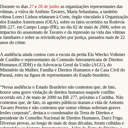
Durante os dias
27
e
28 de junho
as organizações representantes das
vítimas, a viúva de Antônio Tavares, Maria Sebastiana, a também
vítima Loreci Lisboa relataram à Corte, órgão vinculado à Organização
dos Estados Americanos (OEA), sobre os fatos ocorridos na Rodovia
BR-227, em Campo Largo (PR), no dia 02 de maio de 2000, sobre os
impactos do assassinato de Tavares e da repressão na vida das vítimas
e familiares e sobre as reivindicações por justiça, passados mais de 22
anos do crime.
A audiência ainda contou com a escuta da perita Ela Wiecko Volkmer
de Castilho e representantes da Comissão Interamericana de Direitos
Humanos (CIDH) e da Advocacia Geral da União (AGU), do
Ministério da Mulher, Família e Direitos Humanos e da Casa Civil do
Paraná, estes na figura de representantes do Estado brasileiro.
“Nessa audiência o Estado Brasileiro não contestou que, de fato,
houve uma grave violação de direitos humanos naquele conflito
ocorrido em 2 de maio de 2000 na BR 277, próximo a Curitiba. Não
contestou que, de fato, os agentes públicos tiraram a vida de Antonio
Tavares Pereira e não contestou que outras vítimas sofreram graves
lesões corporais”, destaca o coordenador da Terra de Direitos e
presidente do Conselho Nacional de Direitos Humanos, Darci Frigo.
Diversas provas, ao longo de mais de duas décadas, foram colhidas e