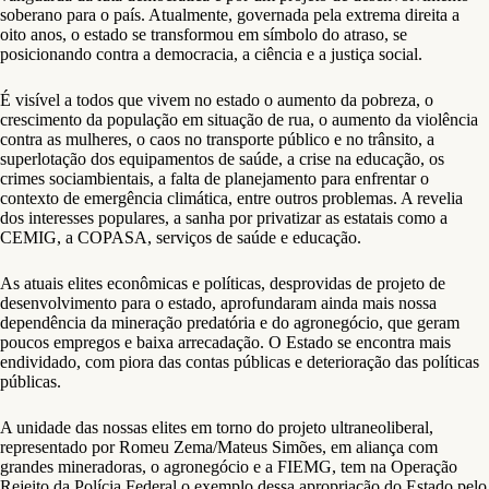
soberano para o país. Atualmente, governada pela extrema direita a
oito anos, o estado se transformou em símbolo do atraso, se
posicionando contra a democracia, a ciência e a justiça social.
É visível a todos que vivem no estado o aumento da pobreza, o
crescimento da população em situação de rua, o aumento da violência
contra as mulheres, o caos no transporte público e no trânsito, a
superlotação dos equipamentos de saúde, a crise na educação, os
crimes sociambientais, a falta de planejamento para enfrentar o
contexto de emergência climática, entre outros problemas. A revelia
dos interesses populares, a sanha por privatizar as estatais como a
CEMIG, a COPASA, serviços de saúde e educação.
As atuais elites econômicas e políticas, desprovidas de projeto de
desenvolvimento para o estado, aprofundaram ainda mais nossa
dependência da mineração predatória e do agronegócio, que geram
poucos empregos e baixa arrecadação. O Estado se encontra mais
endividado, com piora das contas públicas e deterioração das políticas
públicas.
A unidade das nossas elites em torno do projeto ultraneoliberal,
representado por Romeu Zema/Mateus Simões, em aliança com
grandes mineradoras, o agronegócio e a FIEMG, tem na Operação
Rejeito da Polícia Federal o exemplo dessa apropriação do Estado pelo