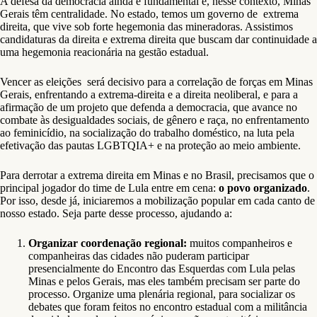
A defesa da democracia ainda é fundamental e, nesse contexto, Minas
Gerais têm centralidade. No estado, temos um governo de extrema
direita, que vive sob forte hegemonia das mineradoras. Assistimos
candidaturas da direita e extrema direita que buscam dar continuidade a
uma hegemonia reacionária na gestão estadual.
Vencer as eleições será decisivo para a correlação de forças em Minas
Gerais, enfrentando a extrema-direita e a direita neoliberal, e para a
afirmação de um projeto que defenda a democracia, que avance no
combate às desigualdades sociais, de gênero e raça, no enfrentamento
ao feminicídio, na socialização do trabalho doméstico, na luta pela
efetivação das pautas LGBTQIA+ e na proteção ao meio ambiente.
Para derrotar a extrema direita em Minas e no Brasil, precisamos que o
principal jogador do time de Lula entre em cena:
o povo organizado
.
Por isso, desde já, iniciaremos a mobilização popular em cada canto de
nosso estado. Seja parte desse processo, ajudando a:
Organizar coordenação regional:
muitos companheiros e
companheiras das cidades não puderam participar
presencialmente do Encontro das Esquerdas com Lula pelas
Minas e pelos Gerais, mas eles também precisam ser parte do
processo. Organize uma plenária regional, para socializar os
debates que foram feitos no encontro estadual com a militância