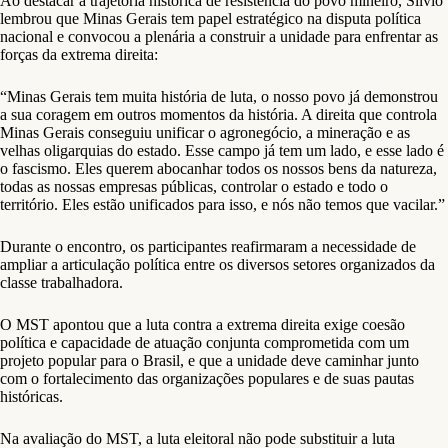
Ao destacar a trajetória histórica de resistência do povo mineiro, Silvio
lembrou que Minas Gerais tem papel estratégico na disputa política
nacional e convocou a plenária a construir a unidade para enfrentar as
forças da extrema direita:
“Minas Gerais tem muita história de luta, o nosso povo já demonstrou
a sua coragem em outros momentos da história. A direita que controla
Minas Gerais conseguiu unificar o agronegócio, a mineração e as
velhas oligarquias do estado. Esse campo já tem um lado, e esse lado é
o fascismo. Eles querem abocanhar todos os nossos bens da natureza,
todas as nossas empresas públicas, controlar o estado e todo o
território. Eles estão unificados para isso, e nós não temos que vacilar.”
Durante o encontro, os participantes reafirmaram a necessidade de
ampliar a articulação política entre os diversos setores organizados da
classe trabalhadora.
O MST apontou que a luta contra a extrema direita exige coesão
política e capacidade de atuação conjunta comprometida com um
projeto popular para o Brasil, e que a unidade deve caminhar junto
com o fortalecimento das organizações populares e de suas pautas
históricas.
Na avaliação do MST, a luta eleitoral não pode substituir a luta