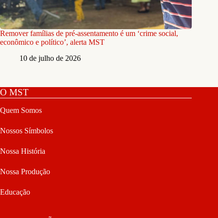
Remover famílias de pré-assentamento é um ‘crime social,
econômico e político’, alerta MST
10 de julho de 2026
O MST
Quem Somos
Nossos Símbolos
Nossa História
Nossa Produção
Educação