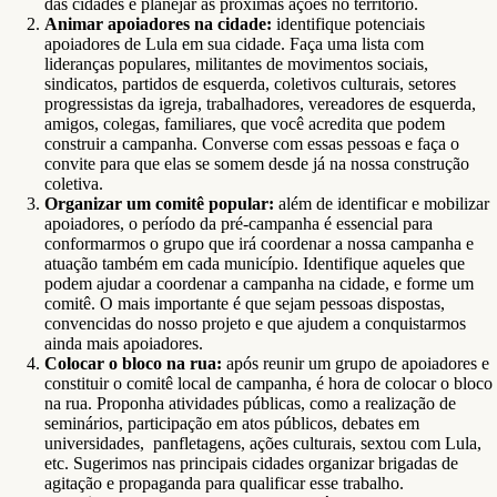
das cidades e planejar as próximas ações no território.
Animar apoiadores na cidade:
identifique potenciais
apoiadores de Lula em sua cidade. Faça uma lista com
lideranças populares, militantes de movimentos sociais,
sindicatos, partidos de esquerda, coletivos culturais, setores
progressistas da igreja, trabalhadores, vereadores de esquerda,
amigos, colegas, familiares, que você acredita que podem
construir a campanha. Converse com essas pessoas e faça o
convite para que elas se somem desde já na nossa construção
coletiva.
Organizar um comitê popular:
além de identificar e mobilizar
apoiadores, o período da pré-campanha é essencial para
conformarmos o grupo que irá coordenar a nossa campanha e
atuação também em cada município. Identifique aqueles que
podem ajudar a coordenar a campanha na cidade, e forme um
comitê. O mais importante é que sejam pessoas dispostas,
convencidas do nosso projeto e que ajudem a conquistarmos
ainda mais apoiadores.
Colocar o bloco na rua:
após reunir um grupo de apoiadores e
constituir o comitê local de campanha, é hora de colocar o bloco
na rua. Proponha atividades públicas, como a realização de
seminários, participação em atos públicos, debates em
universidades, panfletagens, ações culturais, sextou com Lula,
etc. Sugerimos nas principais cidades organizar brigadas de
agitação e propaganda para qualificar esse trabalho.