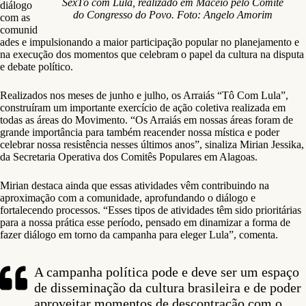
SexTô com Lula, realizado em Maceió pelo Comitê
diálogo
do Congresso do Povo. Foto: Angelo Amorim
com as
comunid
ades e impulsionando a maior participação popular no planejamento e
na execução dos momentos que celebram o papel da cultura na disputa
e debate político.
Realizados nos meses de junho e julho, os Arraiás “Tô Com Lula”,
construíram um importante exercício de ação coletiva realizada em
todas as áreas do Movimento. “Os Arraiás em nossas áreas foram de
grande importância para também reacender nossa mística e poder
celebrar nossa resistência nesses últimos anos”, sinaliza Mirian Jessika,
da Secretaria Operativa dos Comitês Populares em Alagoas.
Mirian destaca ainda que essas atividades vêm contribuindo na
aproximação com a comunidade, aprofundando o diálogo e
fortalecendo processos. “Esses tipos de atividades têm sido prioritárias
para a nossa prática esse período, pensado em dinamizar a forma de
fazer diálogo em torno da campanha para eleger Lula”, comenta.
A campanha política pode e deve ser um espaço
de disseminação da cultura brasileira e de poder
aproveitar momentos de descontração com o