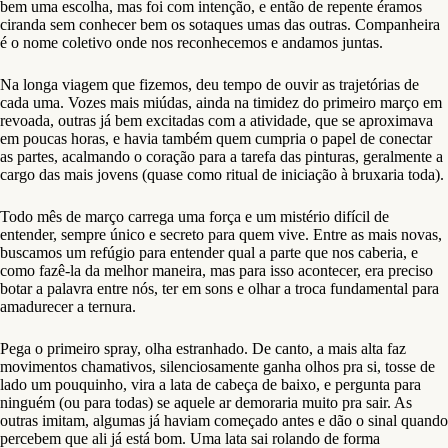
bem uma escolha, mas foi com intenção, e então de repente éramos
ciranda sem conhecer bem os sotaques umas das outras. Companheira
é o nome coletivo onde nos reconhecemos e andamos juntas.
Na longa viagem que fizemos, deu tempo de ouvir as trajetórias de
cada uma. Vozes mais miúdas, ainda na timidez do primeiro março em
revoada, outras já bem excitadas com a atividade, que se aproximava
em poucas horas, e havia também quem cumpria o papel de conectar
as partes, acalmando o coração para a tarefa das pinturas, geralmente a
cargo das mais jovens (quase como ritual de iniciação à bruxaria toda).
Todo mês de março carrega uma força e um mistério difícil de
entender, sempre único e secreto para quem vive. Entre as mais novas,
buscamos um refúgio para entender qual a parte que nos caberia, e
como fazê-la da melhor maneira, mas para isso acontecer, era preciso
botar a palavra entre nós, ter em sons e olhar a troca fundamental para
amadurecer a ternura.
Pega o primeiro spray, olha estranhado. De canto, a mais alta faz
movimentos chamativos, silenciosamente ganha olhos pra si, tosse de
lado um pouquinho, vira a lata de cabeça de baixo, e pergunta para
ninguém (ou para todas) se aquele ar demoraria muito pra sair. As
outras imitam, algumas já haviam começado antes e dão o sinal quando
percebem que ali já está bom. Uma lata sai rolando de forma