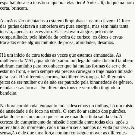
espalhafatosa e a tensão se quebra: elas riem! Antes ali, do que na hora
certa, brincam.
As mãos são orientadas a estarem limpinhas e assim o fazem. O foco
das gurias deixava a atmosfera em pura energia, mas sem mais tanta
tensão, apenas o necessário. Elas estavam alegres pelo mate
compartilhado, pela história da pedra de curisco, os óleos e ervas
trocados entre alguns minutos de prosa, afinidades, desafios.
Há um início de cura todas as vezes que estamos ermanadas. As
mulheres do MST, quando deixaram um legado antes do abril também
abriram caminho para reconhecer que há muitas formas de ser e de
estar no front, e nem sempre ela precisa carregar o traje masculinizado
para isso. Há diferentes corpos, há diferentes roupas, há diferentes
jeitos de ser mulher ou de não ser pautado pela binariedade de gênero,
e todas essas formas têm diferentes tons de vermelho tingindo a
bandeira.
Na hora combinada, enquanto todas descemos do ônibus, há um misto
de ansiedade e de foco na tarefa. O som do ar saindo dos pulmões,
arfando se mistura ao ar que se ouve quando a tinta sai da lata. A
certeza do cumprimento da missão é sentida entre todas elas, após a
adrenalina do momento, cada uma em seus bancos na volta pra casa. A
sensação é de que uma força comum consegue mover as diferentes