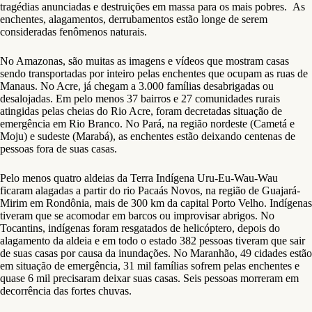
tragédias anunciadas e destruições em massa para os mais pobres. As
enchentes, alagamentos, derrubamentos estão longe de serem
consideradas fenômenos naturais.
No Amazonas, são muitas as imagens e vídeos que mostram casas
sendo transportadas por inteiro pelas enchentes que ocupam as ruas de
Manaus. No Acre, já chegam a 3.000 famílias desabrigadas ou
desalojadas. Em pelo menos 37 bairros e 27 comunidades rurais
atingidas pelas cheias do Rio Acre, foram decretadas situação de
emergência em Rio Branco. No Pará, na região nordeste (Cametá e
Moju) e sudeste (Marabá), as enchentes estão deixando centenas de
pessoas fora de suas casas.
Pelo menos quatro aldeias da Terra Indígena Uru-Eu-Wau-Wau
ficaram alagadas a partir do rio Pacaás Novos, na região de Guajará-
Mirim em Rondônia, mais de 300 km da capital Porto Velho. Indígenas
tiveram que se acomodar em barcos ou improvisar abrigos. No
Tocantins, indígenas foram resgatados de helicóptero, depois do
alagamento da aldeia e em todo o estado 382 pessoas tiveram que sair
de suas casas por causa da inundações. No Maranhão, 49 cidades estão
em situação de emergência, 31 mil famílias sofrem pelas enchentes e
quase 6 mil precisaram deixar suas casas. Seis pessoas morreram em
decorrência das fortes chuvas.