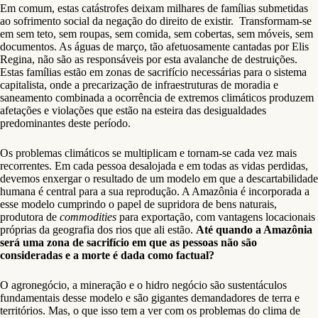
Em comum, estas catástrofes deixam milhares de famílias submetidas
ao sofrimento social da negação do direito de existir. Transformam-se
em sem teto, sem roupas, sem comida, sem cobertas, sem móveis, sem
documentos. As águas de março, tão afetuosamente cantadas por Elis
Regina, não são as responsáveis por esta avalanche de destruições.
Estas famílias estão em zonas de sacrifício necessárias para o sistema
capitalista, onde a precarização de infraestruturas de moradia e
saneamento combinada a ocorrência de extremos climáticos produzem
afetações e violações que estão na esteira das desigualdades
predominantes deste período.
Os problemas climáticos se multiplicam e tornam-se cada vez mais
recorrentes. Em cada pessoa desalojada e em todas as vidas perdidas,
devemos enxergar o resultado de um modelo em que a descartabilidade
humana é central para a sua reprodução. A Amazônia é incorporada a
esse modelo cumprindo o papel de supridora de bens naturais,
produtora de
commodities
para exportação, com vantagens locacionais
próprias da geografia dos rios que ali estão.
Até quando a Amazônia
será uma zona de sacrifício em que as pessoas não são
consideradas e a morte é dada como factual?
O agronegócio, a mineração e o hidro negócio são sustentáculos
fundamentais desse modelo e são gigantes demandadores de terra e
territórios. Mas, o que isso tem a ver com os problemas do clima de