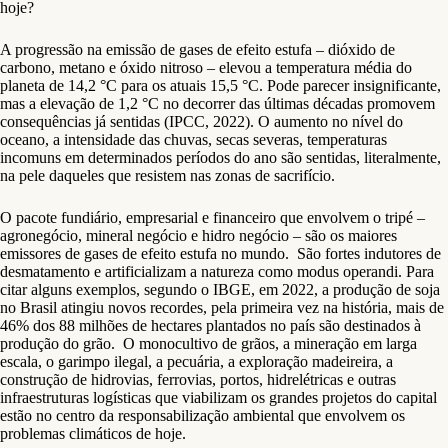
hoje?
A progressão na emissão de gases de efeito estufa – dióxido de
carbono, metano e óxido nitroso – elevou a temperatura média do
planeta de 14,2 °C para os atuais 15,5 °C. Pode parecer insignificante,
mas a elevação de 1,2 °C no decorrer das últimas décadas promovem
consequências já sentidas (IPCC, 2022). O aumento no nível do
oceano, a intensidade das chuvas, secas severas, temperaturas
incomuns em determinados períodos do ano são sentidas, literalmente,
na pele daqueles que resistem nas zonas de sacrifício.
O pacote fundiário, empresarial e financeiro que envolvem o tripé –
agronegócio, mineral negócio e hidro negócio – são os maiores
emissores de gases de efeito estufa no mundo. São fortes indutores de
desmatamento e artificializam a natureza como modus operandi. Para
citar alguns exemplos, segundo o IBGE, em 2022, a produção de soja
no Brasil atingiu novos recordes, pela primeira vez na história, mais de
46% dos 88 milhões de hectares plantados no país são destinados à
produção do grão. O monocultivo de grãos, a mineração em larga
escala, o garimpo ilegal, a pecuária, a exploração madeireira, a
construção de hidrovias, ferrovias, portos, hidrelétricas e outras
infraestruturas logísticas que viabilizam os grandes projetos do capital
estão no centro da responsabilização ambiental que envolvem os
problemas climáticos de hoje.