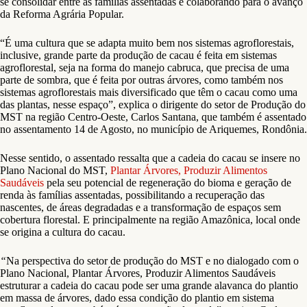
se consolidar entre as famílias assentadas e colaborando para o avanço
da Reforma Agrária Popular.
“É uma cultura que se adapta muito bem nos sistemas agroflorestais,
inclusive, grande parte da produção de cacau é feita em sistemas
agroflorestal, seja na forma do manejo cabruca, que precisa de uma
parte de sombra, que é feita por outras árvores, como também nos
sistemas agroflorestais mais diversificado que têm o cacau como uma
das plantas, nesse espaço”, explica o dirigente do setor de Produção do
MST na região Centro-Oeste, Carlos Santana, que também é assentado
no assentamento 14 de Agosto, no município de Ariquemes, Rondônia.
Nesse sentido, o assentado ressalta que a cadeia do cacau se insere no
Plano Nacional do MST,
Plantar Árvores, Produzir Alimentos
Saudáveis
pela seu potencial de regeneração do bioma e geração de
renda às famílias assentadas, possibilitando a recuperação das
nascentes, de áreas degradadas e a transformação de espaços sem
cobertura florestal. E principalmente na região Amazônica, local onde
se origina a cultura do cacau.
“
Na perspectiva do setor de produção do MST e no dialogado com o
Plano Nacional, Plantar Árvores, Produzir Alimentos Saudáveis
estruturar a cadeia do cacau pode ser uma grande alavanca do plantio
em massa de árvores, dado essa condição do plantio em sistema