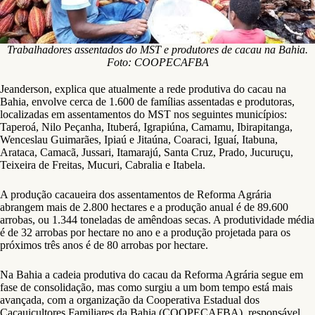
Trabalhadores assentados do MST e produtores de cacau na Bahia.
Foto: COOPECAFBA
Jeanderson, explica que atualmente a rede produtiva do cacau na
Bahia, envolve cerca de 1.600 de famílias assentadas e produtoras,
localizadas em assentamentos do MST nos seguintes municípios:
Taperoá, Nilo Peçanha, Ituberá, Igrapiúna, Camamu, Ibirapitanga,
Wenceslau Guimarães, Ipiaú e Jitaúna, Coaraci, Iguaí, Itabuna,
Arataca, Camacã, Jussari, Itamarajú, Santa Cruz, Prado, Jucuruçu,
Teixeira de Freitas, Mucuri, Cabralia e Itabela.
A produção cacaueira dos assentamentos de Reforma Agrária
abrangem mais de 2.800 hectares e a produção anual é de 89.600
arrobas, ou 1.344 toneladas de amêndoas secas. A produtividade média
é de 32 arrobas por hectare no ano e a produção projetada para os
próximos três anos é de 80 arrobas por hectare.
Na Bahia a cadeia produtiva do cacau da Reforma Agrária segue em
fase de consolidação, mas como surgiu a um bom tempo está mais
avançada, com a organização da Cooperativa Estadual dos
Cacauicultores Familiares da Bahia (COOPECAFBA), responsável