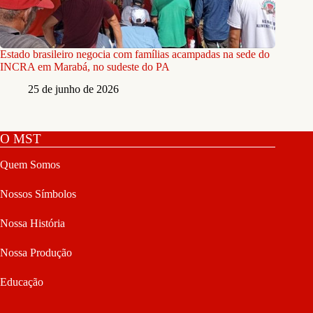
Estado brasileiro negocia com famílias acampadas na sede do
INCRA em Marabá, no sudeste do PA
25 de junho de 2026
O MST
Quem Somos
Nossos Símbolos
Nossa História
Nossa Produção
Educação