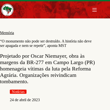
Pular
para
o
conteúdo
Memória
“O monumento não pode ser destruído. A história não deve
ser apagada e nem se repetir”, aponta MST
Projetado por Oscar Niemayer, obra às
margens da BR-277 em Campo Largo (PR)
homenageia vítimas da luta pela Reforma
Agrária. Organizações reivindicam
tombamento.
Notícias
24 de abril de 2023