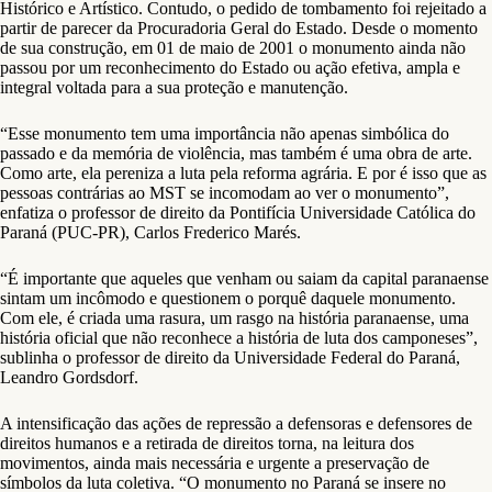
Histórico e Artístico. Contudo, o pedido de tombamento foi rejeitado a
partir de parecer da Procuradoria Geral do Estado. Desde o momento
de sua construção, em 01 de maio de 2001 o monumento ainda não
passou por um reconhecimento do Estado ou ação efetiva, ampla e
integral voltada para a sua proteção e manutenção.
“Esse monumento tem uma importância não apenas simbólica do
passado e da memória de violência, mas também é uma obra de arte.
Como arte, ela pereniza a luta pela reforma agrária. E por é isso que as
pessoas contrárias ao MST se incomodam ao ver o monumento”,
enfatiza o professor de direito da Pontifícia Universidade Católica do
Paraná (PUC-PR), Carlos Frederico Marés.
“É importante que aqueles que venham ou saiam da capital paranaense
sintam um incômodo e questionem o porquê daquele monumento.
Com ele, é criada uma rasura, um rasgo na história paranaense, uma
história oficial que não reconhece a história de luta dos camponeses”,
sublinha o professor de direito da Universidade Federal do Paraná,
Leandro Gordsdorf.
A intensificação das ações de repressão a defensoras e defensores de
direitos humanos e a retirada de direitos torna, na leitura dos
movimentos, ainda mais necessária e urgente a preservação de
símbolos da luta coletiva. “O monumento no Paraná se insere no