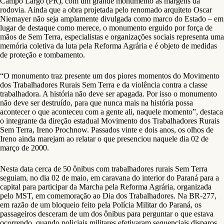
Campo Largo (PR), com um grande monumento às margens da
rodovia. Ainda que a obra projetada pelo renomado arquiteto Oscar
Niemayer não seja amplamente divulgada como marco do Estado – em
lugar de destaque como merece, o monumento erguido por força de
mãos de Sem Terra, especialistas e organizações sociais representa uma
memória coletiva da luta pela Reforma Agrária e é objeto de medidas
de proteção e tombamento.
“O monumento traz presente um dos piores momentos do Movimento
dos Trabalhadores Rurais Sem Terra e da violência contra a classe
trabalhadora. A história não deve ser apagada. Por isso o monumento
não deve ser destruído, para que nunca mais na história possa
acontecer o que aconteceu com a gente ali, naquele momento”, destaca
o integrante da direção estadual Movimento dos Trabalhadores Rurais
Sem Terra, Ireno Prochnow. Passados vinte e dois anos, os olhos de
Ireno ainda marejam ao relatar o que presenciou naquele dia 02 de
março de 2000.
Nesta data cerca de 50 ônibus com trabalhadores rurais Sem Terra
seguiam, no dia 02 de maio, em caravana do interior do Paraná para a
capital para participar da Marcha pela Reforma Agrária, organizada
pelo MST, em comemoração ao Dia dos Trabalhadores. Na BR-277,
em razão de um bloqueio feito pela Polícia Militar do Paraná, os
passageiros desceram de um dos ônibus para perguntar o que estava
ocorrendo, quando policiais militares efetivaram sequenciais disparos