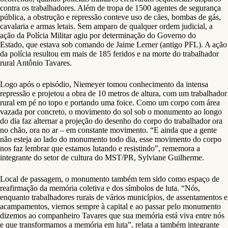
contra os trabalhadores. Além de tropa de 1500 agentes de segurança
pública, a obstrução e repressão conteve uso de cães, bombas de gás,
cavalaria e armas letais. Sem amparo de qualquer ordem judicial, a
ação da Polícia Militar agiu por determinação do Governo do
Estado, que estava sob comando de Jaime Lerner (antigo PFL). A ação
da polícia resultou em mais de 185 feridos e na morte do trabalhador
rural Antônio Tavares.
Logo após o episódio, Niemeyer tomou conhecimento da intensa
repressão e projetou a obra de 10 metros de altura, com um trabalhador
rural em pé no topo e portando uma foice. Como um corpo com área
vazada por concreto, o movimento do sol sob o monumento ao longo
do dia faz alternar a projeção do desenho do corpo do trabalhador ora
no chão, ora no ar – em constante movimento. “E ainda que a gente
não esteja ao lado do monumento todo dia, esse movimento do corpo
nos faz lembrar que estamos lutando e resistindo”, rememora a
integrante do setor de cultura do MST/PR, Sylviane Guilherme.
Local de passagem, o monumento também tem sido como espaço de
reafirmação da memória coletiva e dos símbolos de luta. “Nós,
enquanto trabalhadores rurais de vários municípios, de assentamentos e
acampamentos, viemos sempre à capital e ao passar pelo monumento
dizemos ao companheiro Tavares que sua memória está viva entre nós
e que transformamos a memória em luta”, relata a também integrante