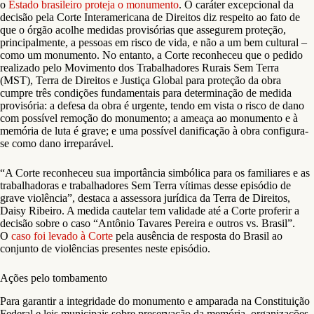
o
Estado brasileiro proteja o monumento
. O caráter excepcional da
decisão pela Corte Interamericana de Direitos diz respeito ao fato de
que o órgão acolhe medidas provisórias que assegurem proteção,
principalmente, a pessoas em risco de vida, e não a um bem cultural –
como um monumento. No entanto, a Corte reconheceu que o pedido
realizado pelo Movimento dos Trabalhadores Rurais Sem Terra
(MST), Terra de Direitos e Justiça Global para proteção da obra
cumpre três condições fundamentais para determinação de medida
provisória: a defesa da obra é urgente, tendo em vista o risco de dano
com possível remoção do monumento; a ameaça ao monumento e à
memória de luta é grave; e uma possível danificação à obra configura-
se como dano irreparável.
“A Corte reconheceu sua importância simbólica para os familiares e as
trabalhadoras e trabalhadores Sem Terra vítimas desse episódio de
grave violência”, destaca a assessora jurídica da Terra de Direitos,
Daisy Ribeiro. A medida cautelar tem validade até a Corte proferir a
decisão sobre o caso “Antônio Tavares Pereira e outros vs. Brasil”.
O
caso foi levado à Corte
pela ausência de resposta do Brasil ao
conjunto de violências presentes neste episódio.
Ações pelo tombamento
Para garantir a integridade do monumento e amparada na Constituição
Federal e leis municipais sobre preservação da memória, organizações